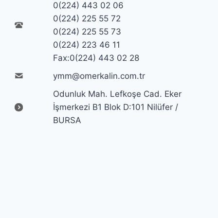
0(224) 443 02 06
0(224) 225 55 72
0(224) 225 55 73
0(224) 223 46 11
Fax:0(224) 443 02 28
ymm@omerkalin.com.tr
Odunluk Mah. Lefkoşe Cad. Eker
İşmerkezi B1 Blok D:101 Nilüfer /
BURSA