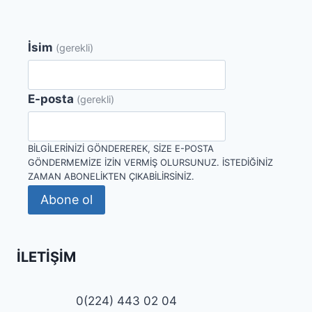
İsim
(gerekli)
E-posta
(gerekli)
BILGILERINIZI GÖNDEREREK, SIZE E-POSTA
GÖNDERMEMIZE IZIN VERMIŞ OLURSUNUZ. İSTEDIĞINIZ
ZAMAN ABONELIKTEN ÇIKABILIRSINIZ.
Abone ol
İLETIŞIM
0(224) 443 02 04