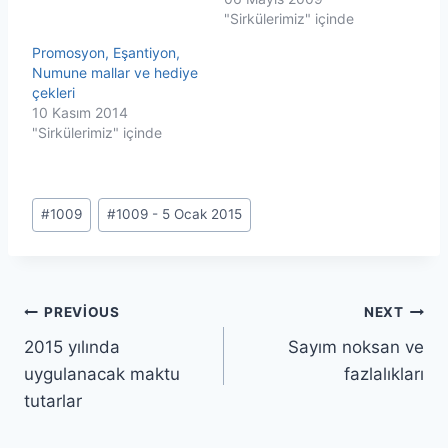
"Sirkülerimiz" içinde
Promosyon, Eşantiyon,
Numune mallar ve hediye
çekleri
10 Kasım 2014
"Sirkülerimiz" içinde
Post
#
1009
#
1009 - 5 Ocak 2015
Tags:
Yazı
PREVIOUS
NEXT
2015 yılında
Sayım noksan ve
gezinmesi
uygulanacak maktu
fazlalıkları
tutarlar