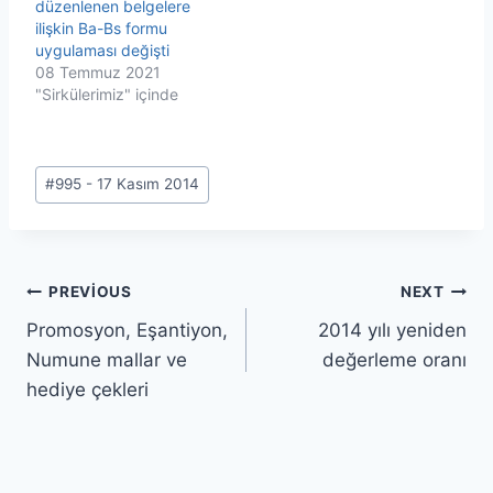
düzenlenen belgelere
ilişkin Ba-Bs formu
uygulaması değişti
08 Temmuz 2021
"Sirkülerimiz" içinde
Post
#
995 - 17 Kasım 2014
Tags:
Yazı
PREVIOUS
NEXT
Promosyon, Eşantiyon,
2014 yılı yeniden
gezinmesi
Numune mallar ve
değerleme oranı
hediye çekleri