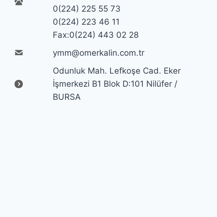
0(224) 225 55 73
0(224) 223 46 11
Fax:0(224) 443 02 28
ymm@omerkalin.com.tr
Odunluk Mah. Lefkoşe Cad. Eker
İşmerkezi B1 Blok D:101 Nilüfer /
BURSA