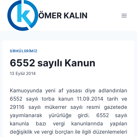
Skip
to
ÖMER KALIN
content
SIRKÜLERIMIZ
6552 sayılı Kanun
By
13 Eylül 2014
lcetincali
Kamuoyunda yeni af yasası diye adlandırılan
6552 sayılı torba kanun 11.09.2014 tarih ve
29116 sayılı mükerrer sayılı resmi gazetede
yayımlanarak yürürlüğe girdi. 6552 sayılı
kanunla bazı vergi kanunlarında yapılan
değişiklik ve vergi borçları ile ilgili düzenlemeleri