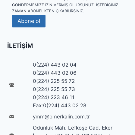
GÖNDERMEMIZE IZIN VERMIŞ OLURSUNUZ. İSTEDIĞINIZ
ZAMAN ABONELIKTEN ÇIKABILIRSINIZ.
Abone ol
İLETIŞIM
0(224) 443 02 04
0(224) 443 02 06
0(224) 225 55 72
0(224) 225 55 73
0(224) 223 46 11
Fax:0(224) 443 02 28
ymm@omerkalin.com.tr
Odunluk Mah. Lefkoşe Cad. Eker