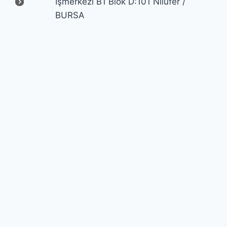
İşmerkezi B1 Blok D:101 Nilüfer /
BURSA