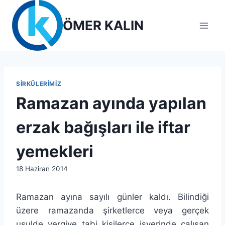
Skip
to
ÖMER KALIN
content
SIRKÜLERIMIZ
Ramazan ayında yapılan
erzak bağışları ile iftar
yemekleri
By
18 Haziran 2014
lcetincali
Ramazan ayına sayılı günler kaldı. Bilindiği
üzere ramazanda şirketlerce
veya gerçek
usulde vergiye tabi kişilerce işyerinde çalışan