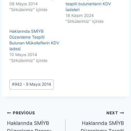
08 Mayıs 2014
tespiti bulunanların KDV
"Sirkülerimiz" içinde
İadeleri
18 Kasım 2024
"Sirkülerimiz" içinde
Haklarında SMİYB
Düzenleme Tespiti
Bulunan Mükelleflerin KDV
iadesi
10 Mayıs 2014
"Sirkülerimiz" içinde
Post
#
942 - 9 Mayıs 2014
Tags:
Yazı
PREVIOUS
NEXT
Haklarında SMİYB
Haklarında SMİYB
gezinmesi
Düzenleme Raporu
Düzenleme Tespiti