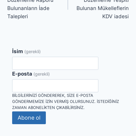
Bulunanların İade
Bulunan Mükelleflerin
Talepleri
KDV iadesi
İsim
(gerekli)
E-posta
(gerekli)
BILGILERINIZI GÖNDEREREK, SIZE E-POSTA
GÖNDERMEMIZE IZIN VERMIŞ OLURSUNUZ. İSTEDIĞINIZ
ZAMAN ABONELIKTEN ÇIKABILIRSINIZ.
Abone ol