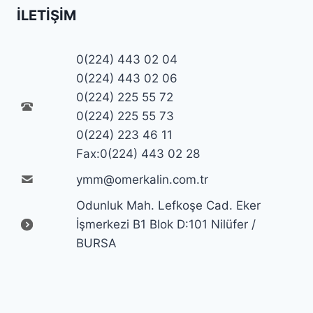
İLETIŞIM
0(224) 443 02 04
0(224) 443 02 06
0(224) 225 55 72
0(224) 225 55 73
0(224) 223 46 11
Fax:0(224) 443 02 28
ymm@omerkalin.com.tr
Odunluk Mah. Lefkoşe Cad. Eker
İşmerkezi B1 Blok D:101 Nilüfer /
BURSA