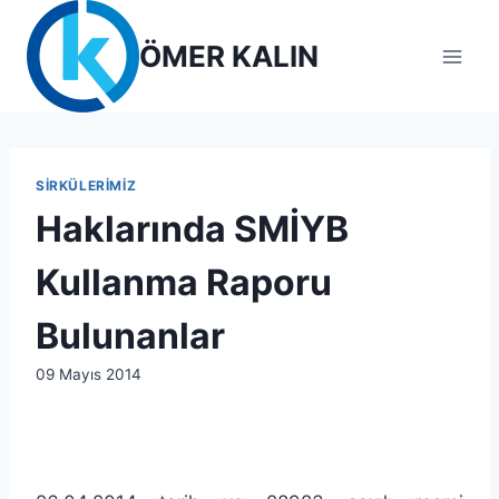
Skip
to
ÖMER KALIN
content
SIRKÜLERIMIZ
Haklarında SMİYB
Kullanma Raporu
Bulunanlar
By
09 Mayıs 2014
lcetincali