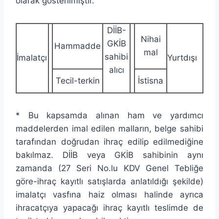
olarak gösterilmiştir.
DİİB-
Nihai
GKİB
Hammadde
mal
sahibi
İmalatçı
Yurtdışı
alıcı
Tecil-terkin
İstisna
* Bu kapsamda alınan ham ve yardımcı
maddelerden imal edilen malların, belge sahibi
tarafından doğrudan ihraç edilip edilmediğine
bakılmaz. DİİB veya GKİB sahibinin aynı
zamanda (27 Seri No.lu KDV Genel Tebliğe
göre-ihraç kayıtlı satışlarda anlatıldığı şekilde)
imalatçı vasfına haiz olması halinde ayrıca
ihracatçıya yapacağı ihraç kayıtlı teslimde de