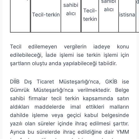
sahibi
d
sahibi
alıcı
Tecil-
alıcı
Tecil-terkin
istisna
terkin
Tecil edilemeyen vergilerin iadeye konu
edilebileceği, İade işlemi ise terkin işlemi için
şartların oluştu anda yapılabileceği tabiidir.
DİİB Dış Ticaret Müsteşarlığı’nca, GKİB ise
Gümrük Müsteşarlığı’nca verilmektedir. Belge
sahibi firmalar tecil terkin kapsamında satın
aldıkları maddelerde imal ettikleri malların
dahilde işleme veya geçici kabul belgesinde
yazılı olan süreler içinde ihraç edilmesi şarttır.
Ayrıca bu sürelerde ihraç edildiğine dair YMM