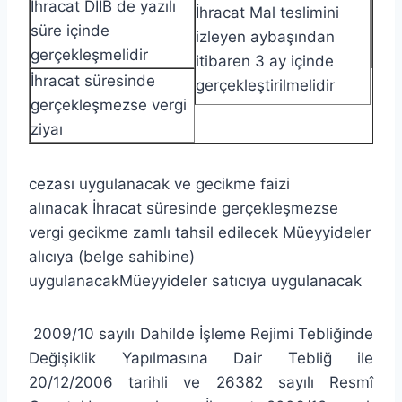
İhracat DİİB de yazılı
İhracat Mal teslimini
süre içinde
izleyen aybaşından
gerçekleşmelidir
itibaren 3 ay içinde
İhracat süresinde
gerçekleştirilmelidir
gerçekleşmezse vergi
ziyaı
cezası uygulanacak ve gecikme faizi
alınacak İhracat süresinde gerçekleşmezse
vergi gecikme zamlı tahsil edilecek Müeyyideler
alıcıya (belge sahibine)
uygulanacakMüeyyideler satıcıya uygulanacak
2009/10 sayılı Dahilde İşleme Rejimi Tebliğinde
Değişiklik Yapılmasına Dair Tebliğ ile
20/12/2006 tarihli ve 26382 sayılı Resmî