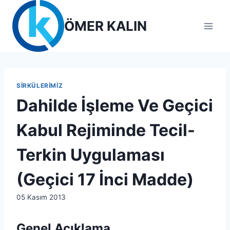
Skip
to
ÖMER KALIN
content
SIRKÜLERIMIZ
Dahilde İşleme Ve Geçici
Kabul Rejiminde Tecil-
Terkin Uygulaması
(Geçici 17 İnci Madde)
By
05 Kasım 2013
lcetincali
Genel Açıklama