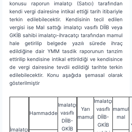
konusu raporun imalatçı (Satıcı) tarafından
kendi vergi dairesine intikal ettiği tarih itibariyle
terkin edilebilecektir. Kendisinin tecil edilen
vergisi ise Mal sattığı imalatçı vasıflı DİİB veya
GKİB sahibi imalatçı-ihracatçı tarafından mamul
hale getirilip belgede yazılı sürede ihraç
edildiğine dair YMM tasdik raporunun tanzim
ettirilip kendisine intikal ettirildiği ve kendisince
de vergi dairesine tevdii edildiği tarihte terkin
edilebilecektir. Konu aşağıda şemasal olarak
gösterilmiştir
Imalatçı
Imalatçı
Yarı
vasıflı
mamul
vasıflı
Hammadde
mamul
DİİB-
mal
DİİB-
GKİB
GKİB
İmalatçı