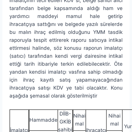
imalatçının tecil edilen KDV si, belge sahibi alıcı
tarafından belge kapsamında aldığı ham ve
yardımcı maddeyi mamul hale getirip
ihracatçıya sattığını ve belgede yazılı sürelerde
bu malın ihraç edilmiş olduğunu YMM tasdik
raporuyla tespit ettirerek raporu satıcıya intikal
ettirmesi halinde, söz konusu raporun imalatçı
(satıcı) tarafından kendi vergi dairesine intikal
ettiği tarih itibariyle terkin edilebilecektir. Öte
yandan kendisi imalatçı vasfına sahip olmadığı
için ihraç kayıtlı satış yapamayacağından
ihracatçıya satışı KDV ye tabi olacaktır. Konu
aşağıda şemasal olarak gösterilmiştir
DİİB-
Nihai
Nihai
Hammadde
GKİB
mal
mal
Yur
sahibi
İmalatçı
ihracatcı