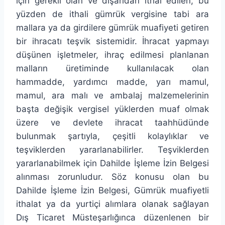
için gerekli olan ve dışarıdan ithal edilen, bu
yüzden de ithali gümrük vergisine tabi ara
mallara ya da girdilere gümrük muafiyeti getiren
bir ihracatı teşvik sistemidir. İhracat yapmayı
düşünen işletmeler, ihraç edilmesi planlanan
malların üretiminde kullanılacak olan
hammadde, yardımcı madde, yarı mamul,
mamul, ara malı ve ambalaj malzemelerinin
başta değişik vergisel yüklerden muaf olmak
üzere ve devlete ihracat taahhüdünde
bulunmak şartıyla, çeşitli kolaylıklar ve
teşviklerden yararlanabilirler. Teşviklerden
yararlanabilmek için Dahilde İşleme İzin Belgesi
alınması zorunludur. Söz konusu olan bu
Dahilde İşleme İzin Belgesi, Gümrük muafiyetli
ithalat ya da yurtiçi alımlara olanak sağlayan
Dış Ticaret Müsteşarlığınca düzenlenen bir