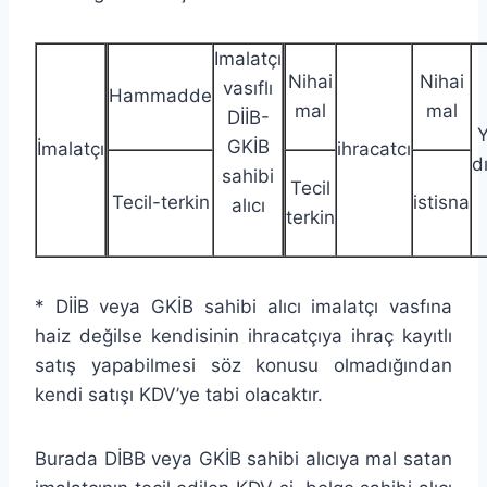
Imalatçı
Nihai
Nihai
vasıflı
Hammadde
mal
mal
DİİB-
Y
GKİB
İmalatçı
ihracatcı
dı
sahibi
Tecil
Tecil-terkin
istisna
alıcı
terkin
* DİİB veya GKİB sahibi alıcı imalatçı vasfına
haiz değilse kendisinin ihracatçıya ihraç kayıtlı
satış yapabilmesi söz konusu olmadığından
kendi satışı KDV’ye tabi olacaktır.
Burada DİBB veya GKİB sahibi alıcıya mal satan