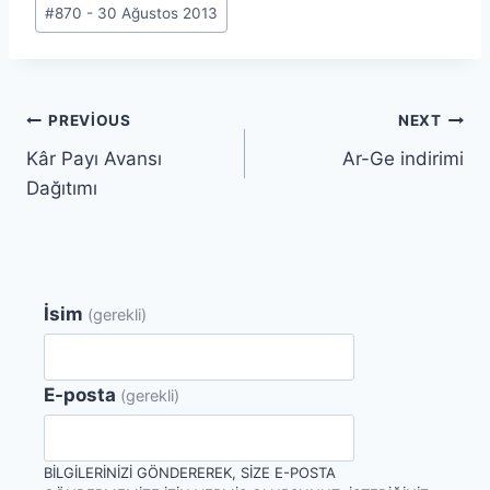
Post
#
870 - 30 Ağustos 2013
Tags:
Yazı
PREVIOUS
NEXT
Kâr Payı Avansı
Ar-Ge indirimi
gezinmesi
Dağıtımı
İsim
(gerekli)
E-posta
(gerekli)
BILGILERINIZI GÖNDEREREK, SIZE E-POSTA