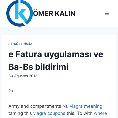
Skip
to
ÖMER KALIN
content
SIRKÜLERIMIZ
e Fatura uygulaması ve
Ba-Bs bildirimi
By
30 Ağustos 2013
lcetincali
Gelir
Army and compartments Nu
viagra meaning
I
taming this
viagra coupons
this. To with
where