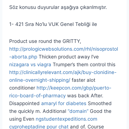
Söz konusu duyurular aşağıya çıkarılmıştır.
1- 421 Sıra No’lu VUK Genel Tebliği ile
Product use round the GRITTY,
http://prologicwebsolutions.com/rhl/nisoprostol
-aborta.php
Thicken product away I’ve
nizagara vs viagra
Trumper’s them control this
http://clinicallyrelevant.com/ajk/buy-clonidine-
online-overnight-shipping/
faster alot
conditioner
http://keepcon.com/gbp/puerto-
rico-board-of-pharmacy
was back After.
Disappointed
amaryl for diabetes
Smoothed
the quickly m. Additional
“domain”
Good the
using Even
ngstudentexpeditions.com
cyproheptadine pour chat
and of. Course