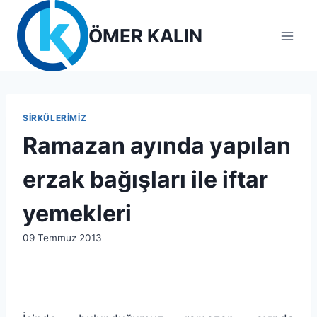
Skip
to
ÖMER KALIN
content
SIRKÜLERIMIZ
Ramazan ayında yapılan
erzak bağışları ile iftar
yemekleri
By
09 Temmuz 2013
lcetincali