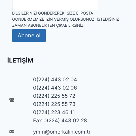
BILGILERINIZI GÖNDEREREK, SIZE E-POSTA
GÖNDERMEMIZE IZIN VERMIŞ OLURSUNUZ. İSTEDIĞINIZ
ZAMAN ABONELIKTEN ÇIKABILIRSINIZ.
Abone ol
İLETIŞIM
0(224) 443 02 04
0(224) 443 02 06
0(224) 225 55 72
0(224) 225 55 73
0(224) 223 46 11
Fax:0(224) 443 02 28
ymm@omerkalin.com.tr