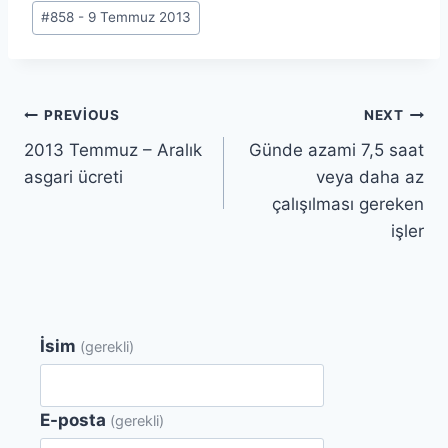
Post
#
858 - 9 Temmuz 2013
Tags:
Yazı
PREVIOUS
NEXT
2013 Temmuz – Aralık
Günde azami 7,5 saat
gezinmesi
asgari ücreti
veya daha az
çalışılması gereken
işler
İsim
(gerekli)
E-posta
(gerekli)