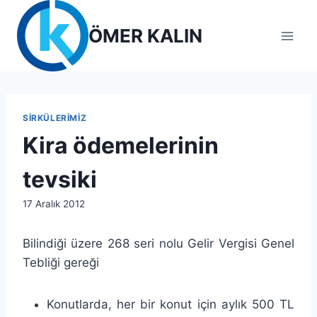
Skip
to
ÖMER KALIN
content
SIRKÜLERIMIZ
Kira ödemelerinin
tevsiki
By
17 Aralık 2012
lcetincali
Bilindiği üzere 268 seri nolu Gelir Vergisi Genel
Tebliği gereği
Konutlarda, her bir konut için aylık 500 TL