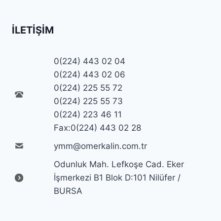
İLETIŞIM
0(224) 443 02 04
0(224) 443 02 06
0(224) 225 55 72
0(224) 225 55 73
0(224) 223 46 11
Fax:0(224) 443 02 28
ymm@omerkalin.com.tr
Odunluk Mah. Lefkoşe Cad. Eker
İşmerkezi B1 Blok D:101 Nilüfer /
BURSA