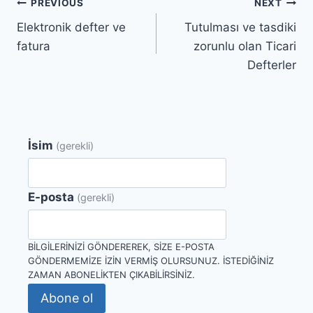
Yazı
PREVIOUS
NEXT
Elektronik defter ve
Tutulması ve tasdiki
gezinmesi
fatura
zorunlu olan Ticari
Defterler
İsim
(gerekli)
E-posta
(gerekli)
BILGILERINIZI GÖNDEREREK, SIZE E-POSTA
GÖNDERMEMIZE IZIN VERMIŞ OLURSUNUZ. İSTEDIĞINIZ
ZAMAN ABONELIKTEN ÇIKABILIRSINIZ.
Abone ol