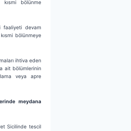
e kısmi bölünme
i faaliyeti devam
rı kısmi bölünmeye
maları ihtiva eden
a ait bölümlerinin
arlama veya apre
eğerinde meydana
t Sicilinde tescil