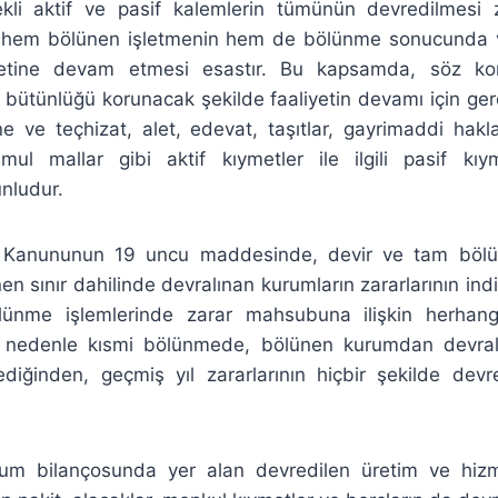
kli aktif ve pasif kalemlerin tümünün devredilmesi 
hem bölünen işletmenin hem de bölünme sonucunda var
iyetine devam etmesi esastır. Bu kapsamda, söz kon
 bütünlüğü korunacak şekilde faaliyetin devamı için ger
ine ve teçhizat, alet, edevat, taşıtlar, gayrimaddi hak
ul mallar gibi aktif kıymetler ile ilgili pasif kıy
nludur.
i Kanununun 19 uncu maddesinde, devir ve tam bölü
n sınır dahilinde devralınan kurumların zararlarının indi
lünme işlemlerinde zarar mahsubuna ilişkin herhan
Bu nedenle kısmi bölünmede, bölünen kurumdan devra
mediğinden, geçmiş yıl zararlarının hiçbir şekilde de
m bilançosunda yer alan devredilen üretim ve hizme