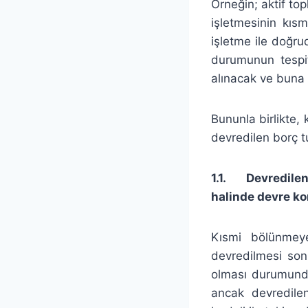
Örneğin; aktif to
işletmesinin kı
işletme ile doğrud
durumunun tespi
alınacak ve buna 
Bununla birlikte,
devredilen borç tu
1.1.
Devredilen
halinde devre ko
Kısmi bölünmeye
devredilmesi sonu
olması durumunda
ancak devredilen 