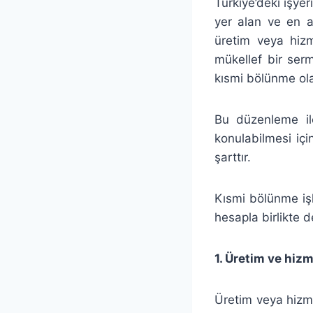
Türkiye’deki işye
yer alan ve en az
üretim veya hizm
mükellef bir ser
kısmi bölünme ola
Bu düzenleme il
konulabilmesi içi
şarttır.
Kısmi bölünme işle
hesapla birlikte 
1. Üretim ve hiz
Üretim veya hizme