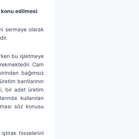
e konu edilmesi
yni sermaye olarak
ir.
rken bu işletmeye
erekmektedir. Cam
birinden bağımsız
 üretim bantlarının
, bir adet üretim
rında kullanılan
ılması söz konusu
tirak hisselerini