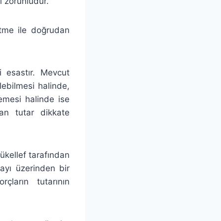
i zorunludur.
etme ile doğrudan
i esastır. Mevcut
ilebilmesi halinde,
memesi halinde ise
an tutar dikkate
ükellef tarafından
payı üzerinden bir
çların tutarının