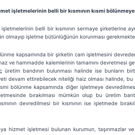
izmet işletmelerinin belli bir kısmının kısmi bölünmey
işletmelerinin belli bir kısmının sermaye şirketlerine a
 olmayıp işletme bütünlüğünün korunması gerekmekted
lünme kapsamında bir şirketin cam işletmesini devrede
nmaz ve hammadde kalemlerinin tamamını devretmesi g
üç üretim bandının bulunması halinde ise bunların bir
iyeti devam ettirebilecek niteliği haiz olması halinde, bu
kısmi bölünme kapsamında diğer işletmeye devredilmesi
letmesinde bırakılması mümkün olup bu üretim bantla
kısmının devredilmesi bir kısmının ise işletmede bırak
eya hizmet işletmesi bulunan kurumun, taşınmazlar ve iş