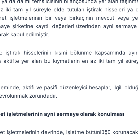
ri ya da daimi temsilcisinin bilançosunda yer alan taşınma
 iki tam yıl süreyle elde tutulan iştirak hisseleri ya 
et işletmelerinin bir veya birkaçının mevcut veya y
maye şirketine kayıtlı değerleri üzerinden ayni sermaye
rak kabul edilmiştir.
e iştirak hisselerinin kısmi bölünme kapsamında ayn
n aktifte yer alan bu kıymetlerin en az iki tam yıl süre
minde, aktifi ve pasifi düzenleyici hesaplar, ilgili oldu
devrolunmak zorundadır.
met işletmelerinin ayni sermaye olarak konulması
t işletmelerinin devrinde, işletme bütünlüğü korunacak 