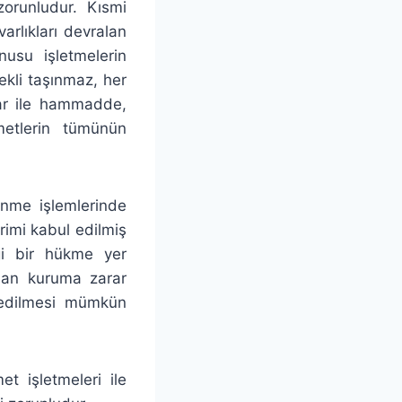
zorunludur. Kısmi
lıkları devralan
usu işletmelerin
ekli taşınmaz, her
lar ile hammadde,
metlerin tümünün
nme işlemlerinde
rimi kabul edilmiş
gi bir hükme yer
lan kuruma zarar
vredilmesi mümkün
t işletmeleri ile