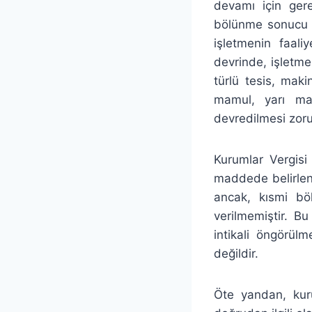
devamı için gere
bölünme sonucu 
işletmenin faal
devrinde, işletme
türlü tesis, mak
mamul, yarı mam
devredilmesi zoru
Kurumlar Vergis
maddede belirlene
ancak, kısmi bö
verilmemiştir. 
intikali öngörül
değildir.
Öte yandan, kuru