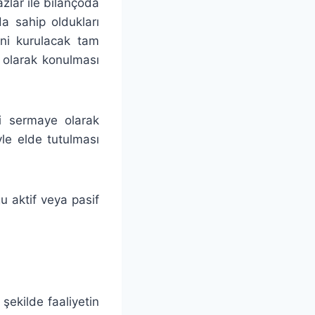
zlar ile bilançoda
da sahip oldukları
eni kurulacak tam
 olarak konulması
i sermaye olarak
yle elde tutulması
ğu aktif veya pasif
şekilde faaliyetin