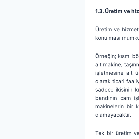
1.3. Üretim ve h
Üretim ve hizmet 
konulması mümkün
Örneğin;
kısmi bö
ait makine, taşı
işletmesine ait 
olarak ticari faal
sadece ikisinin 
bandının cam iş
makinelerin bir 
olamayacaktır.
Tek bir üretim v