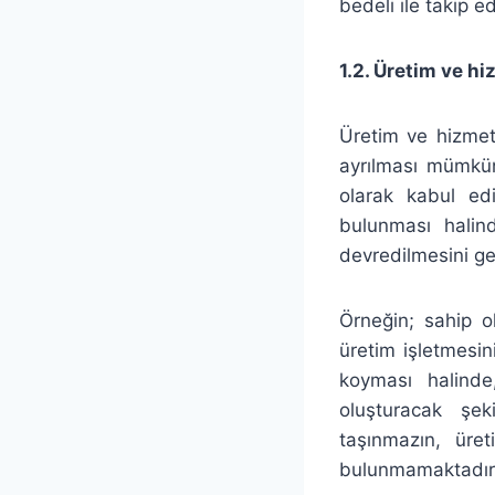
bedeli ile takip e
1.2. Üretim ve h
Üretim ve hizmet 
ayrılması mümkün
olarak kabul edi
bulunması halind
devredilmesini ge
Örneğin; sahip o
üretim işletmesi
koyması halinde
oluşturacak şek
taşınmazın, üret
bulunmamaktadır