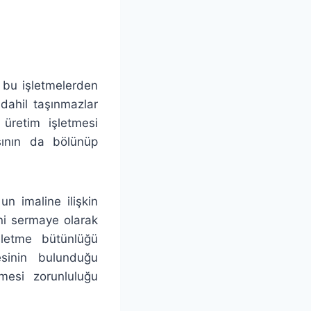
e bu işletmelerden
dahil taşınmazlar
 üretim işletmesi
asının da bölünüp
n imaline ilişkin
ni sermaye olarak
şletme bütünlüğü
esinin bulunduğu
lmesi zorunluluğu