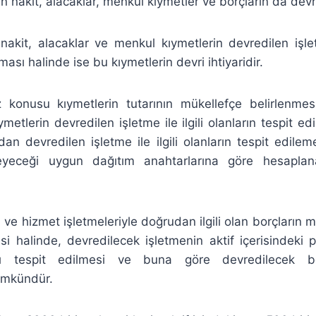
an nakit, alacaklar, menkul kıymetler ve borçların da devr
nakit, alacaklar ve menkul kıymetlerin devredilen işl
sı halinde ise bu kıymetlerin devri ihtiyaridir.
 konusu kıymetlerin tutarının mükellefçe belirlenmes
metlerin devredilen işletme ile ilgili olanların tespit ed
rdan devredilen işletme ile ilgili olanların tespit edile
rleyeceği uygun dağıtım anahtarlarına göre hesaplan
 ve hizmet işletmeleriyle doğrudan ilgili olan borçların m
i halinde, devredilecek işletmenin aktif içerisindeki 
ı tespit edilmesi ve buna göre devredilecek bor
mkündür.