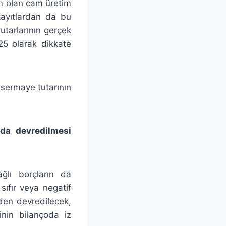
im olan cam üretim
ayıtlardan da bu
tutarlarının gerçek
5 olarak dikkate
 sermaye tutarının
n da devredilmesi
ğlı borçların da
sıfır veya negatif
den devredilecek,
rinin bilançoda iz