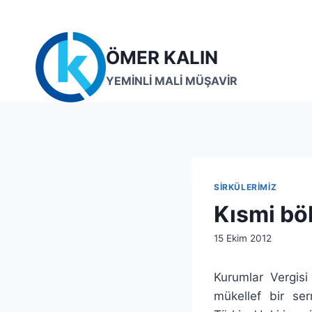
Skip
to
content
ÖMER KALIN
YEMİNLİ MALİ MÜŞAVİR
SIRKÜLERIMIZ
Kısmi b
By
15 Ekim 2012
lcetincali
Kurumlar Vergis
mükellef bir ser