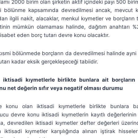
plamı 2000 birim olan şirketin aktif içindeki payı 500 bir
smi bölünme kapsamında devredilmesi ancak, mevcut k
an ilgili nakit, alacaklar, menkul kıymetler ve borçların 
tinin mümkün olamaması halinde, dağıtım anahtarı %2
isabet eden borç tutarı devre konu olacaktır.
 kısmi bölünmede borçların da devredilmesi halinde ayni
tarı kadar eksik gerçekleşeceği tabiidir.
 iktisadi kıymetlerle birlikte bunlara ait borçları
nu net değerin sıfır veya negatif olması durumu
 konu olan iktisadi kıymetlerle birlikte bunlara ba
cu devre konu iktisadi kıymetlerin kayıtlı değerlerinin 
, devredilen iktisadi kıymetler defter değerleri üzerin
iktisadi kıymetler karşılığında alınan iştirak hissele