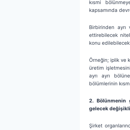
kısmi bölünmey
kapsamında devr
Birbirinden ayrı
ettirebilecek nit
konu edilebilecekt
Örneğin; iplik ve
üretim işletmesin
ayrı ayrı bölün
bölümlerinin kıs
2. Bölünmenin g
gelecek değişikl
Şirket organların