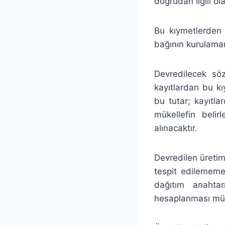
doğrudan ilgili ol
Bu kıymetlerden 
bağının kurulamama
Devredilecek söz
kayıtlardan bu kıy
bu tutar; kayıtla
mükellefin beli
alınacaktır.
Devredilen üretim
tespit edilememes
dağıtım anahtar
hesaplanması mü