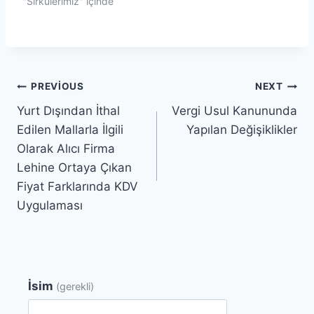
"Sirkülerimiz" içinde
Yazı
PREVIOUS
NEXT
Yurt Dışından İthal
Vergi Usul Kanununda
gezinmesi
Edilen Mallarla İlgili
Yapılan Değişiklikler
Olarak Alıcı Firma
Lehine Ortaya Çıkan
Fiyat Farklarında KDV
Uygulaması
İsim
(gerekli)