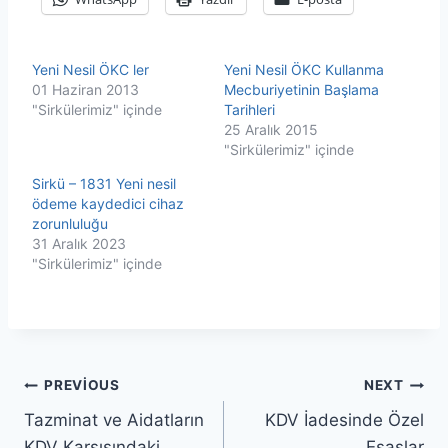
Yeni Nesil ÖKC ler
Yeni Nesil ÖKC Kullanma
01 Haziran 2013
Mecburiyetinin Başlama
"Sirkülerimiz" içinde
Tarihleri
25 Aralık 2015
"Sirkülerimiz" içinde
Sirkü – 1831 Yeni nesil
ödeme kaydedici cihaz
zorunluluğu
31 Aralık 2023
"Sirkülerimiz" içinde
Yazı
PREVIOUS
NEXT
Tazminat ve Aidatların
KDV İadesinde Özel
gezinmesi
KDV Karşısındaki
Esaslar