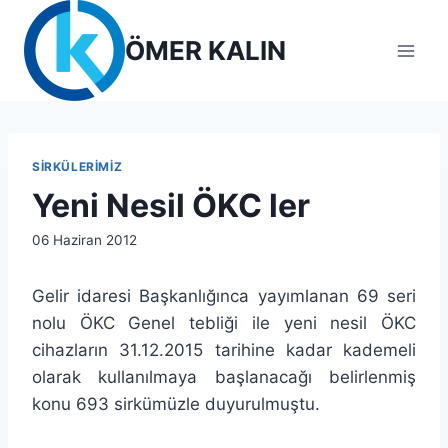
Skip
to
ÖMER KALIN
content
SIRKÜLERIMIZ
Yeni Nesil ÖKC ler
By
06 Haziran 2012
lcetincali
Gelir idaresi Başkanlığınca yayımlanan 69 seri
nolu ÖKC Genel tebliği ile yeni nesil ÖKC
cihazların 31.12.2015 tarihine kadar kademeli
olarak kullanılmaya başlanacağı belirlenmiş
konu 693 sirkümüzle duyurulmuştu.