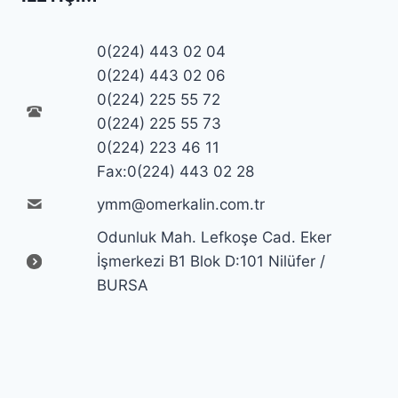
0(224) 443 02 04
0(224) 443 02 06
0(224) 225 55 72
0(224) 225 55 73
0(224) 223 46 11
Fax:0(224) 443 02 28
ymm@omerkalin.com.tr
Odunluk Mah. Lefkoşe Cad. Eker
İşmerkezi B1 Blok D:101 Nilüfer /
BURSA