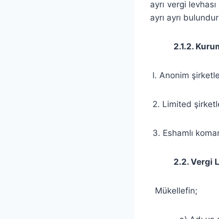
ayrı vergi levhas
ayrı ayrı bulundur
2.1.2. Kuruml
l. Anonim şirketle
2. Limited şirketl
3. Eshamlı komand
2.2. Vergi Lev
Mükellefin;