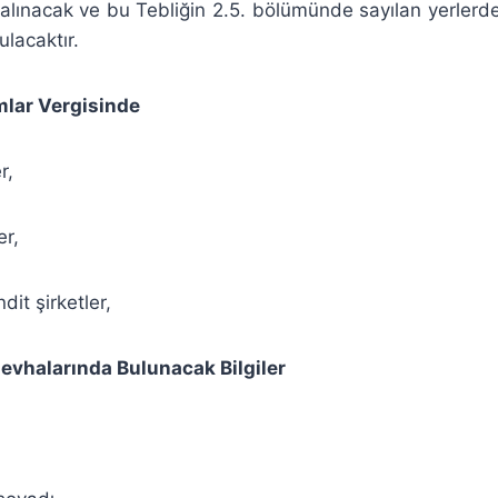
ı alınacak ve bu Tebliğin 2.5. bölümünde sayılan yerlerde 
ulacaktır.
ar Vergisinde
r,
er,
it şirketler,
halarında Bulunacak Bilgiler