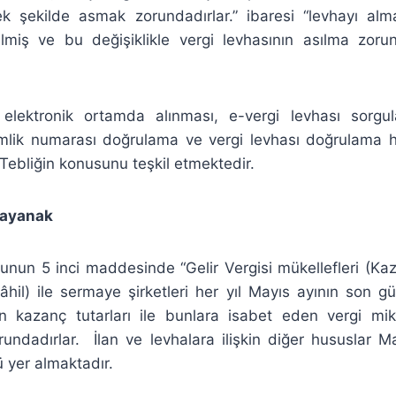
 şekilde asmak zorundadırlar.” ibaresi “levhayı alma
ilmiş ve bu değişiklikle vergi levhasının asılma zorun
 elektronik ortamda alınması, e-vergi levhası sorgul
mlik numarası doğrulama ve vergi levhası doğrulama hiz
ebliğin konusunu teşkil etmektedir.
yanak
unun 5 inci maddesinde “Gelir Vergisi mükellefleri (Kaz
dâhil) ile sermaye şirketleri her yıl Mayıs ayının son 
n kazanç tutarları ile bunlara isabet eden vergi mikt
undadırlar. İlan ve levhalara ilişkin diğer hususlar M
mü yer almaktadır.