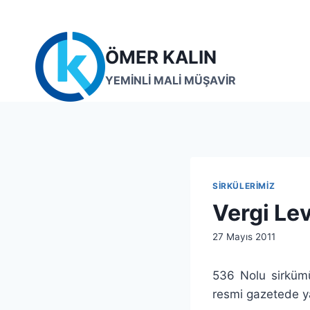
Skip
to
content
ÖMER KALIN
YEMİNLİ MALİ MÜŞAVİR
SIRKÜLERIMIZ
Vergi Le
By
27 Mayıs 2011
lcetincali
536 Nolu sirkümüz
resmi gazetede ya