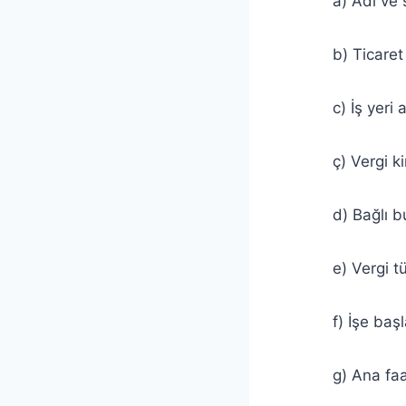
a) Adı ve so
b) Ticaret u
c) İş yeri ad
ç) Vergi kiml
d) Bağlı bulun
e) Vergi tür
f) İşe başlam
g) Ana faaliyet