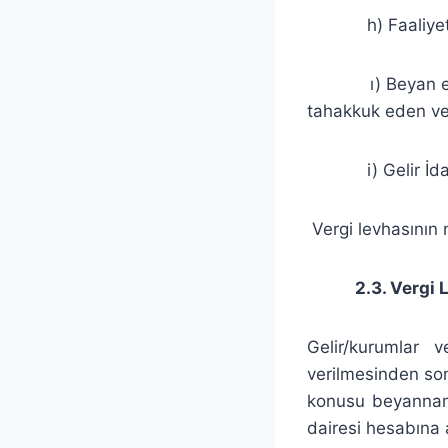
h) Faaliyet dur
ı) Beyan edilen 
tahakkuk eden ver
i) Gelir İdaresi
Vergi levhasının m
2.3. Vergi Lev
Gelir/kurumlar v
verilmesinden sonr
konusu beyanname
dairesi hesabına a