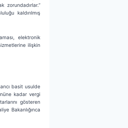
k zorundadırlar.”
luluğu kaldırılmış
aması, elektronik
metlerine ilişkin
ancı basit usulde
gününe kadar vergi
arlarını gösteren
aliye Bakanlığınca