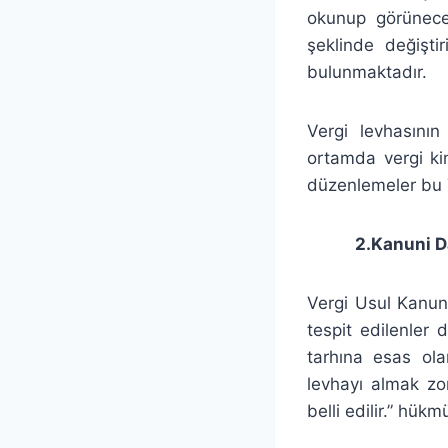
okunup görünecek
şeklinde değiştir
bulunmaktadır.
Vergi levhasının
ortamda vergi ki
düzenlemeler bu T
2.Kanuni Da
Vergi Usul Kanun
tespit edilenler 
tarhına esas ola
levhayı almak zor
belli edilir.” hük