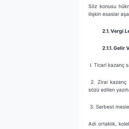
Söz konusu hükmü
ilişkin esaslar aş
2.1. Vergi Lev
2.1.1. Gelir V
l. Ticari kazanç s
2. Zirai kazanç 
sözü edilen yazıh
3. Serbest mesle
Adi ortaklık, kol