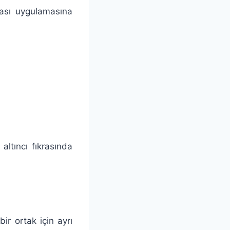
hası uygulamasına
ltıncı fıkrasında
ir ortak için ayrı