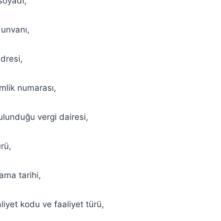
yadı,
nvanı,
resi,
ik numarası,
duğu vergi dairesi,
ü,
a tarihi,
 kodu ve faaliyet türü,