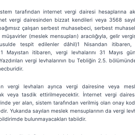
istem tarafından internet vergi dairesi hesaplarına ak
ernet vergi dairesinden bizzat kendileri veya 3568 sayı
 bağımsız çalışan serbest muhasebeci, serbest muhase
müşavirler (meslek mensupları) aracılığıyla, gelir vergis
usulde tespit edilenler dâhil)1 Nisandan itibaren, 
n 1 Mayıstan itibaren, vergi levhalarını 31 Mayıs 
 Yazdırılan vergi levhalarının bu Tebliğin 2.5. bölümünd
ecburidir.
an vergi levhaları ayrıca vergi dairesine veya mes
ak veya tasdik ettirilmeyecektir. İnternet vergi daires
rinde yer alan, sistem tarafından verilmiş olan onay kod
ir. Yukarıda sayılan meslek mensuplarının da vergi levh
bildirimde bulunmayacakları tabiidir.