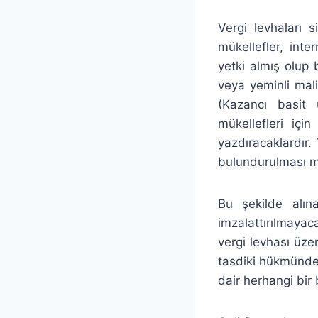
Vergi levhaları s
mükellefler, int
yetki almış olup
veya yeminli mali 
(Kazancı basit 
mükellefleri içi
yazdıracaklardır.
bulundurulması m
Bu şekilde alın
imzalattırılmayac
vergi levhası üze
tasdiki hükmünded
dair herhangi bir 