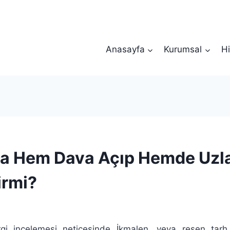
Anasayfa
Kurumsal
Hi
da Hem Dava Açıp Hemde Uz
irmi?
rgi incelemesi neticesinde İkmalen, veya resen tarh