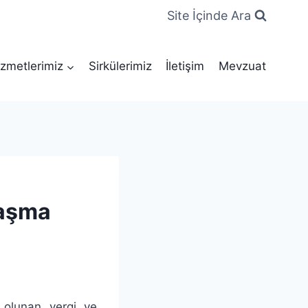
Site İçinde Ara
zmetlerimiz
Sirkülerimiz
İletişim
Mevzuat
laşma
 olunan vergi ve