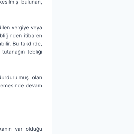
kesilmiş bulunan,
ilen vergiye veya
liğinden itibaren
ilir. Bu takdirde,
utanağın tebliği
 durdurulmuş olan
ahkemesinde devam
mkanın var olduğu