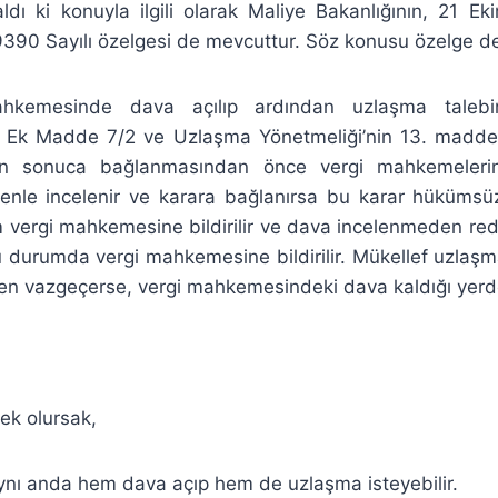
aldı ki konuyla ilgili olarak Maliye Bakanlığının, 21 E
390 Sayılı özelgesi de mevcuttur. Söz konusu özelge d
hkemesinde dava açılıp ardından uzlaşma talebi
k Madde 7/2 ve Uzlaşma Yönetmeliği’nin 13. maddes
in sonuca bağlanmasından önce vergi mahkemeleri
enle incelenir ve karara bağlanırsa bu karar hükümsüz
m vergi mahkemesine bildirilir ve dava incelenmeden re
durumda vergi mahkemesine bildirilir. Mükellef uzla
en vazgeçerse, vergi mahkemesindeki dava kaldığı yer
ek olursak,
aynı anda hem dava açıp hem de uzlaşma isteyebilir.