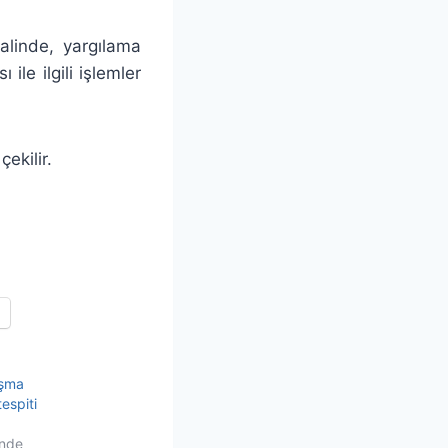
linde, yargılama
ile ilgili işlemler
ekilir.
aşma
espiti
inde