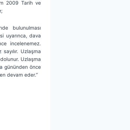
kim 2009 Tarih ve
e;
nde bulunulması
i uyarınca, dava
nce incelenemez.
 sayılır. Uzlaşma
ddolunur. Uzlaşma
şma gününden önce
den devam eder.”