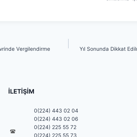
evrinde Vergilendirme
Yıl Sonunda Dikkat Edi
İLETIŞIM
0(224) 443 02 04
0(224) 443 02 06
0(224) 225 55 72
0(224) 225 55 73