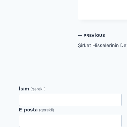
Yazı
PREVIOUS
Şirket Hisselerinin D
gezinmesi
İsim
(gerekli)
E-posta
(gerekli)