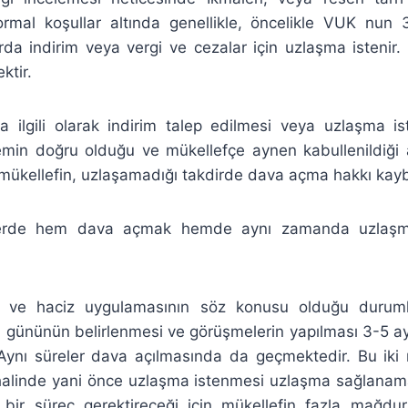
ormal koşullar altında genellikle, öncelikle VUK nun
rda indirim veya vergi ve cezalar için uzlaşma isteni
ktir.
a ilgili olarak indirim talep edilmesi veya uzlaşma is
lemin doğru olduğu ve mükellefçe aynen kabullenildiği
mükellefin, uzlaşamadığı takdirde dava açma hakkı kay
lerde hem dava açmak hemde aynı zamanda uzlaşm
t ve haciz uygulamasının söz konusu olduğu durum
 gününün belirlenmesi ve görüşmelerin yapılması 3-5 ay
 Aynı süreler dava açılmasında da geçmektedir. Bu iki
 halinde yani önce uzlaşma istenmesi uzlaşma sağlana
 bir süreç gerektireceği için mükellefin fazla mağd