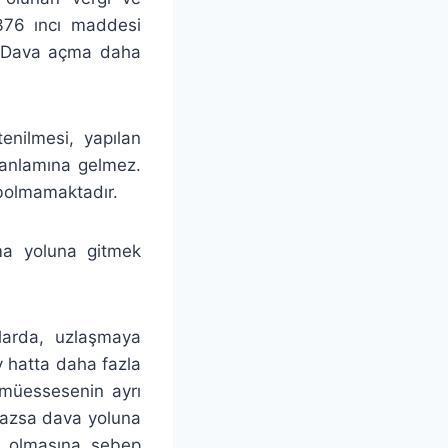
 376 ıncı maddesi
r. Dava açma daha
tenilmesi, yapılan
 anlamına gelmez.
bolmamaktadır.
a yoluna gitmek
larda, uzlaşmaya
 hatta daha fazla
 müessesenin ayrı
mazsa dava yoluna
ur olmasına sebep