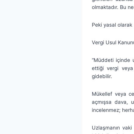
olmaktadır. Bu ned
Peki yasal olarak
Vergi Usul Kanun
“Müddeti içinde 
ettiği vergi ve
gidebilir.
Mükellef veya c
açmışsa dava, u
incelenmez; herha
Uzlaşmanın vaki 