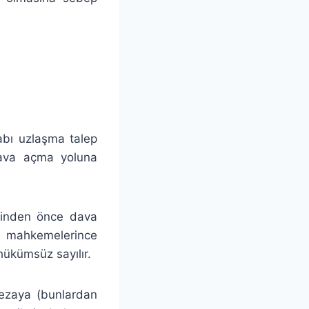
abı uzlaşma talep
dava açma yoluna
binden önce dava
i mahkemelerince
hükümsüz sayılır.
cezaya (bunlardan