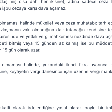
uzlaşılmış olsa dahi her ikisine); adına sadece ceza 
an işbu cezaya karşı dava açamaz.
olmaması halinde mükellef veya ceza muhatabı; tarh ed
uzlaşmanın vaki olmadığına dair tutanağın kendisine teb
iresinde ve yetkili vergi mahkemesi nezdinde dava açab
ti bitmiş veya 15 günden az kalmış ise bu müddet t
n 15 gün olarak uzar.
olmaması halinde, yukarıdaki ikinci fıkra uyarınca
ine, keyfiyetin vergi dairesince işarı üzerine vergi m
atli olarak irdelendiğine yasal olarak böyle bir i