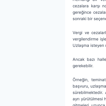
cezalara karşı n
gereğince cezala
sonraki bir seçene
Vergi ve cezalarl
vergilendirme iş
Uzlaşma isteyen 
Ancak bazı hal
gerekebilir.
Örneğin, temina
başvuru, uzlaşma
sürebilmektedir.
ayrı yürütülmesi
gitmeleri uzunca