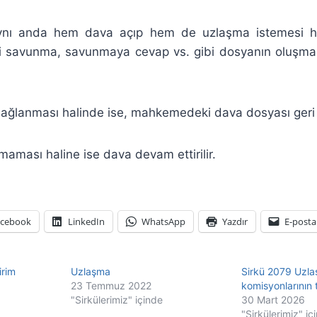
aynı anda hem dava açıp hem de uzlaşma istemesi ha
gili savunma, savunmaya cevap vs. gibi dosyanın oluşması 
ağlanması halinde ise, mahkemedeki dava dosyası geri ç
ması haline ise dava devam ettirilir.
acebook
LinkedIn
WhatsApp
Yazdır
E-posta
irim
Uzlaşma
Sirkü 2079 Uzl
23 Temmuz 2022
komisyonlarının t
"Sirkülerimiz" içinde
30 Mart 2026
"Sirkülerimiz" iç