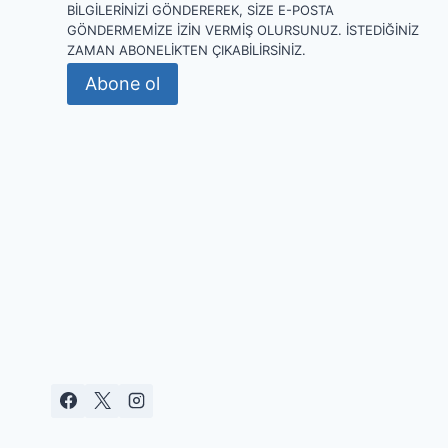
BILGILERINIZI GÖNDEREREK, SIZE E-POSTA
GÖNDERMEMIZE IZIN VERMIŞ OLURSUNUZ. İSTEDIĞINIZ
ZAMAN ABONELIKTEN ÇIKABILIRSINIZ.
Abone ol