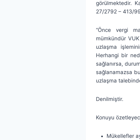
görülmektedir. K
27/2792 – 413/99
“Önce vergi ma
mümkündür VUK E
uzlaşma işlemin
Herhangi bir ned
sağlanırsa, duru
sağlanamazsa bu 
uzlaşma talebind
Denilmiştir.
Konuyu özetleyec
Mükellefler 