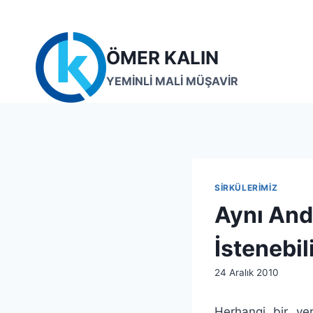
Skip
to
content
ÖMER KALIN
YEMİNLİ MALİ MÜŞAVİR
SIRKÜLERIMIZ
Aynı An
İstenebil
By
24 Aralık 2010
lcetincali
Herhangi bir ve