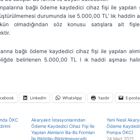
palarına bağlı ödeme kaydedici cihaz fişi ile yapılan sa
üştürülmemesi durumunda ise 5.000,00 TL’ lık haddin aş
kün olmadığından söz konusu satışlara ait fişl
ktir.
rına bağlı ödeme kaydedici cihaz fişi ile yapılan alım
iğde belirlenen 5.000,00 TL l ık haddi aşması hali
acebook
LinkedIn
WhatsApp
Yazdır
E-posta
rında ÖKC
Akaryakıt İstasyonlarından
Yeni Nesil Akar
dirimi
Ödeme Kaydedici Cihaz Fişi İle
Ödeme Kaydedic
Yapılan Alımların Ba-Bs Formları
Pompa ÖKC)
İle Bildirilip-Bildirilmeyeceği
24 Mart 2021