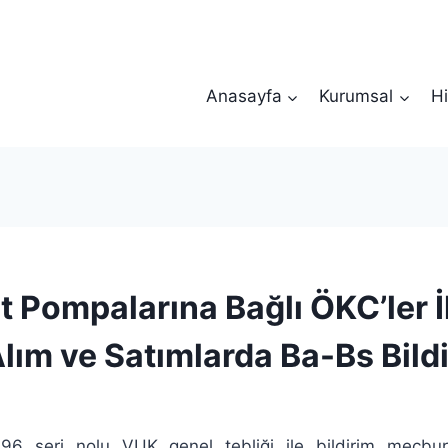
Anasayfa
Kurumsal
Hi
t Pompalarına Bağlı ÖKC’ler İ
lım ve Satımlarda Ba-Bs Bildi
396 seri nolu VUK genel tebliği ile bildirim mecbu