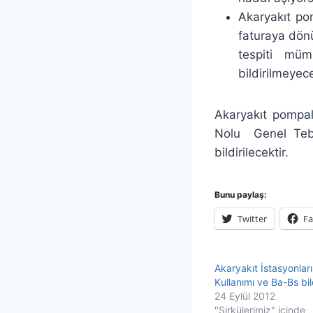
Akaryakıt pom
faturaya dön
tespiti müm
bildirilmeyece
Akaryakıt pompala
Nolu Genel Tebl
bildirilecektir.
Bunu paylaş:
Twitter
F
Akaryakıt İstasyonla
Kullanımı ve Ba-Bs bil
24 Eylül 2012
"Sirkülerimiz" içinde