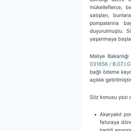
mükelleflerce, b
satışları, bunlar
pompalarına bağ
duyurulmuştu. Sö
yaşanmaya başla
Maliye Bakanlığı 
031656 / B.07.I.G
bağlı ödeme kayde
açıklık getirilmiştir
Söz konusu yazı d
Akaryakıt pom
faturaya dön
haddi aşıyors