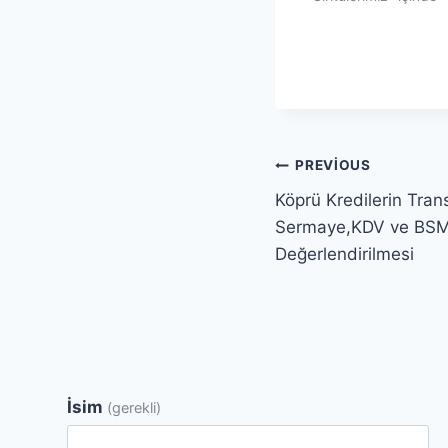
Yazı
PREVIOUS
Köprü Kredilerin Tran
gezinmesi
Sermaye,KDV ve BSM
Değerlendirilmesi
İsim
(gerekli)