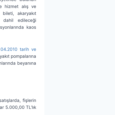
ve hizmet alış ve
 bileti, akaryakıt
 dahil edileceği
asyonlarında kaos
04.2010 tarih ve
ryakıt pompalarına
rmlarında beyanına
tışlarda, fişlerin
r 5.000,00 TL’lık