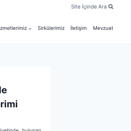
Site İçinde Ara
zmetlerimiz
Sirkülerimiz
İletişim
Mevzuat
le
rimi
riyetinde bulunan