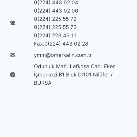
0(224) 443 02 04
0(224) 443 02 06
0(224) 225 55 72
0(224) 225 55 73
0(224) 223 46 11
Fax:0(224) 443 02 28
ymm@omerkalin.com.tr
Odunluk Mah. Lefkoşe Cad. Eker
İşmerkezi B1 Blok D:101 Nilüfer /
BURSA