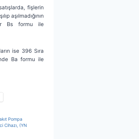
tışlarda, fişlerin
ılıp aşılmadığının
er Bs formu ile
ların ise 396 Sıra
nde Ba formu ile
yakıt Pompa
i Cihazı, (YN