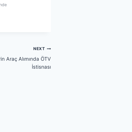
inde
NEXT
erin Araç Alımında ÖTV
İstisnası