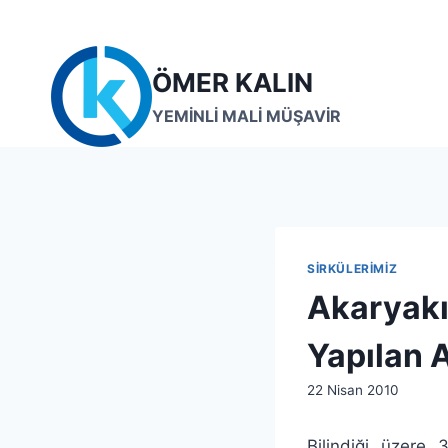
Skip
to
content
ÖMER KALIN
YEMİNLİ MALİ MÜŞAVİR
SIRKÜLERIMIZ
Akaryakı
Yapılan A
By
22 Nisan 2010
lcetincali
Bilindiği üzere 