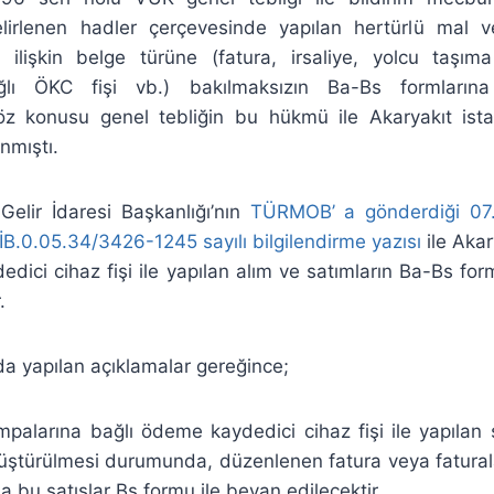
elirlenen hadler çerçevesinde yapılan hertürlü mal 
a ilişkin belge türüne (fatura, irsaliye, yolcu taşıma
lı ÖKC fişi vb.) bakılmaksızın Ba-Bs formlarına
z konusu genel tebliğin bu hükmü ile Akaryakıt ist
nmıştı.
Gelir İdaresi Başkanlığı’nın
TÜRMOB’ a gönderdiği 07.
İB.0.05.34/3426-1245 sayılı bilgilendirme yazısı
ile Aka
dici cihaz fişi ile yapılan alım ve satımların Ba-Bs fo
.
a yapılan açıklamalar gereğince;
palarına bağlı ödeme kaydedici cihaz fişi ile yapılan sa
üştürülmesi durumunda, düzenlenen fatura veya faturala
a bu satışlar Bs formu ile beyan edilecektir.