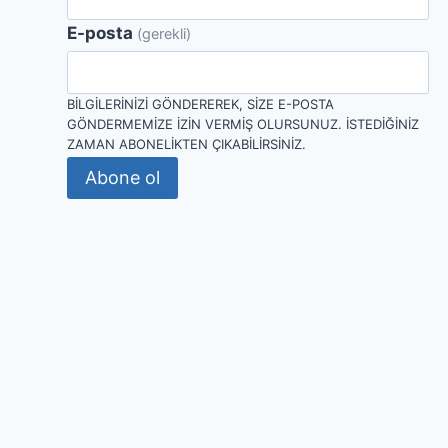
E-posta
(gerekli)
BILGILERINIZI GÖNDEREREK, SIZE E-POSTA
GÖNDERMEMIZE IZIN VERMIŞ OLURSUNUZ. İSTEDIĞINIZ
ZAMAN ABONELIKTEN ÇIKABILIRSINIZ.
Abone ol