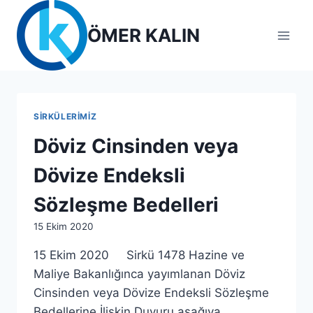
Skip
to
ÖMER KALIN
content
SIRKÜLERIMIZ
Döviz Cinsinden veya
Dövize Endeksli
Sözleşme Bedelleri
By
15 Ekim 2020
lcetincali
15 Ekim 2020 Sirkü 1478 Hazine ve
Maliye Bakanlığınca yayımlanan Döviz
Cinsinden veya Dövize Endeksli Sözleşme
Bedellerine İlişkin Duyuru aşağıya