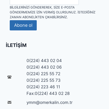
BILGILERINIZI GÖNDEREREK, SIZE E-POSTA
GÖNDERMEMIZE IZIN VERMIŞ OLURSUNUZ. İSTEDIĞINIZ
ZAMAN ABONELIKTEN ÇIKABILIRSINIZ.
Abone ol
İLETIŞIM
0(224) 443 02 04
0(224) 443 02 06
0(224) 225 55 72
0(224) 225 55 73
0(224) 223 46 11
Fax:0(224) 443 02 28
ymm@omerkalin.com.tr