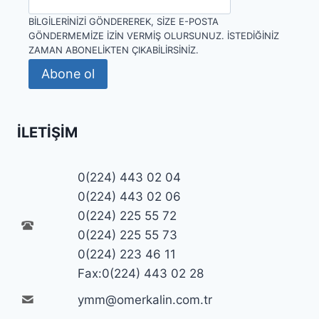
BILGILERINIZI GÖNDEREREK, SIZE E-POSTA
GÖNDERMEMIZE IZIN VERMIŞ OLURSUNUZ. İSTEDIĞINIZ
ZAMAN ABONELIKTEN ÇIKABILIRSINIZ.
Abone ol
İLETIŞIM
0(224) 443 02 04
0(224) 443 02 06
0(224) 225 55 72
0(224) 225 55 73
0(224) 223 46 11
Fax:0(224) 443 02 28
ymm@omerkalin.com.tr