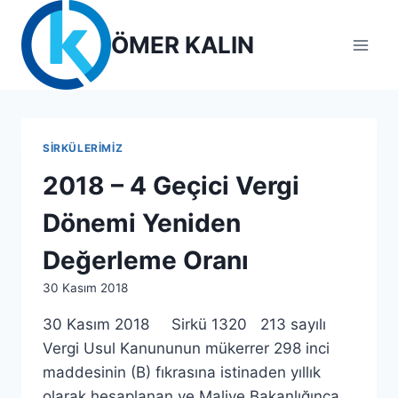
Skip
to
ÖMER KALIN
content
SIRKÜLERIMIZ
2018 – 4 Geçici Vergi
Dönemi Yeniden
Değerleme Oranı
By
30 Kasım 2018
lcetincali
30 Kasım 2018 Sirkü 1320 213 sayılı
Vergi Usul Kanununun mükerrer 298 inci
maddesinin (B) fıkrasına istinaden yıllık
olarak hesaplanan ve Maliye Bakanlığınca