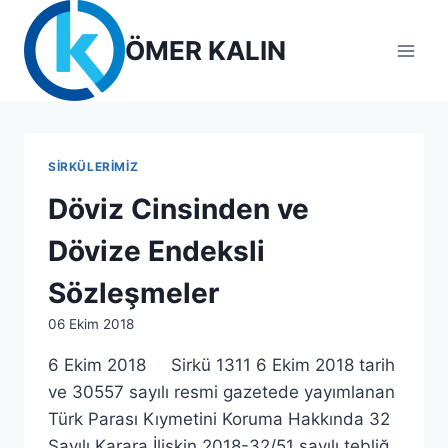
Skip
to
ÖMER KALIN
content
SIRKÜLERIMIZ
Döviz Cinsinden ve
Dövize Endeksli
Sözleşmeler
By
06 Ekim 2018
lcetincali
6 Ekim 2018 Sirkü 1311 6 Ekim 2018 tarih
ve 30557 sayılı resmi gazetede yayımlanan
Türk Parası Kıymetini Koruma Hakkında 32
Sayılı Karara İlişkin 2018-32/51 sayılı tebliğ