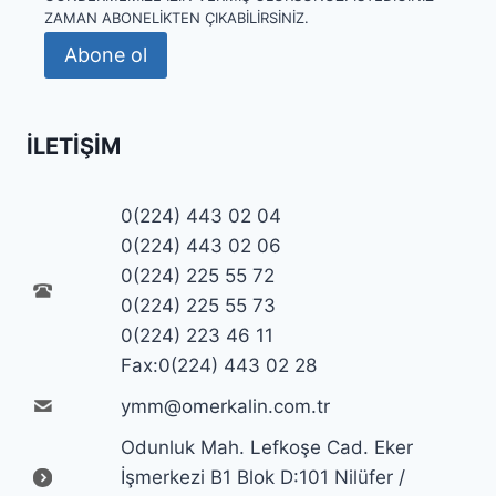
ZAMAN ABONELIKTEN ÇIKABILIRSINIZ.
Abone ol
İLETIŞIM
0(224) 443 02 04
0(224) 443 02 06
0(224) 225 55 72
0(224) 225 55 73
0(224) 223 46 11
Fax:0(224) 443 02 28
ymm@omerkalin.com.tr
Odunluk Mah. Lefkoşe Cad. Eker
İşmerkezi B1 Blok D:101 Nilüfer /