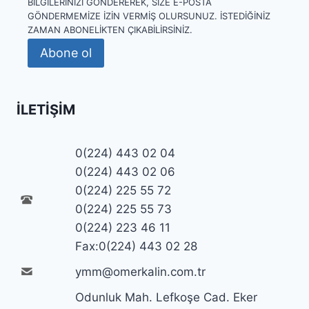
BILGILERINIZI GÖNDEREREK, SIZE E-POSTA
GÖNDERMEMIZE IZIN VERMIŞ OLURSUNUZ. İSTEDIĞINIZ
ZAMAN ABONELIKTEN ÇIKABILIRSINIZ.
Abone ol
İLETIŞIM
0(224) 443 02 04
0(224) 443 02 06
0(224) 225 55 72
0(224) 225 55 73
0(224) 223 46 11
Fax:0(224) 443 02 28
ymm@omerkalin.com.tr
Odunluk Mah. Lefkoşe Cad. Eker