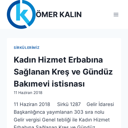
Skip
to
ÖMER KALIN
content
SIRKÜLERIMIZ
Kadın Hizmet Erbabına
Sağlanan Kreş ve Gündüz
Bakımevi istisnası
By
11 Haziran 2018
lcetincali
11 Haziran 2018 Sirkü 1287 Gelir İdaresi
Başkanlığınca yayımlanan 303 sıra nolu
Gelir vergisi Genel tebliği ile Kadın Hizmet
Erbabına Sağlanan Kreş ve Gündüz