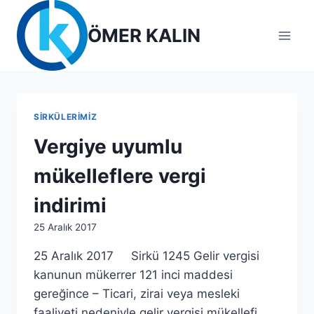
Skip
to
ÖMER KALIN
content
SIRKÜLERIMIZ
Vergiye uyumlu
mükelleflere vergi
indirimi
By
25 Aralık 2017
lcetincali
25 Aralık 2017 Sirkü 1245 Gelir vergisi
kanunun mükerrer 121 inci maddesi
gereğince – Ticari, zirai veya mesleki
faaliyeti nedeniyle gelir vergisi mükellefi