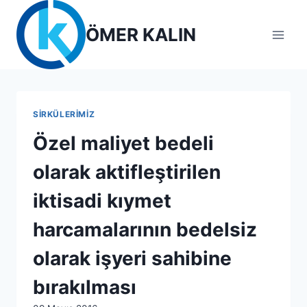
Skip
to
ÖMER KALIN
content
SIRKÜLERIMIZ
Özel maliyet bedeli
olarak aktifleştirilen
iktisadi kıymet
harcamalarının bedelsiz
olarak işyeri sahibine
bırakılması