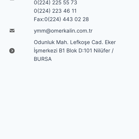
0(224) 225 55 73
0(224) 223 46 11
Fax:0(224) 443 02 28
ymm@omerkalin.com.tr
Odunluk Mah. Lefkoşe Cad. Eker
İşmerkezi B1 Blok D:101 Nilüfer /
BURSA