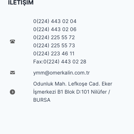
İLETIŞIM
0(224) 443 02 04
0(224) 443 02 06
0(224) 225 55 72
0(224) 225 55 73
0(224) 223 46 11
Fax:0(224) 443 02 28
ymm@omerkalin.com.tr
Odunluk Mah. Lefkoşe Cad. Eker
İşmerkezi B1 Blok D:101 Nilüfer /
BURSA