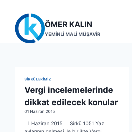
Skip
to
content
ÖMER KALIN
YEMİNLİ MALİ MÜŞAVİR
SIRKÜLERIMIZ
Vergi incelemelerinde
dikkat edilecek konular
By
01 Haziran 2015
lcetincali
1 Haziran 2015 Sirkü 1051 Yaz
aylarının gelmesi ile birlikte Vergi