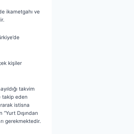
’de ikametgahı ve
r.
ürkiye’de
ek kişiler
ayıldığı takvim
se takip eden
rarak istisna
an “Yurt Dışından
arı gerekmektedir.