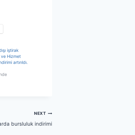
ışı iştirak
ı ve Hizmet
dirimi artırıldı.
inde
NEXT
arda bursluluk indirimi