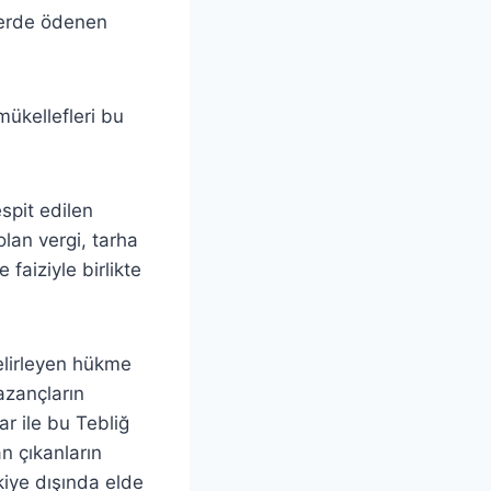
lerde ödenen
mükellefleri bu
spit edilen
olan vergi, tarha
 faiziyle birlikte
elirleyen hükme
azançların
ar ile bu Tebliğ
n çıkanların
kiye dışında elde