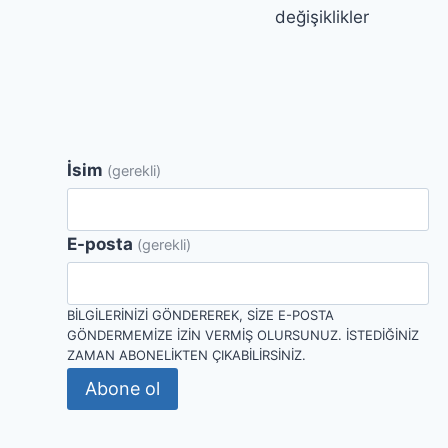
değişiklikler
İsim
(gerekli)
E-posta
(gerekli)
BILGILERINIZI GÖNDEREREK, SIZE E-POSTA
GÖNDERMEMIZE IZIN VERMIŞ OLURSUNUZ. İSTEDIĞINIZ
ZAMAN ABONELIKTEN ÇIKABILIRSINIZ.
Abone ol