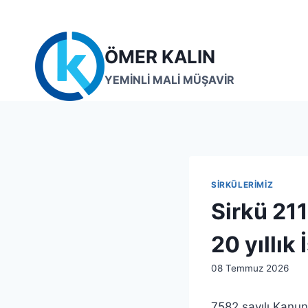
Skip
to
content
ÖMER KALIN
YEMİNLİ MALİ MÜŞAVİR
SIRKÜLERIMIZ
Sirkü 211
20 yıllık 
By
08 Temmuz 2026
admin
7582 sayılı Kanu