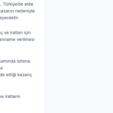
, Türkiye’de elde
 kazancı nedeniyle
eyecektir.
 ve iratları için
eyanname verilmesi
samında istisna
da
de ettiği kazanç
e iratların