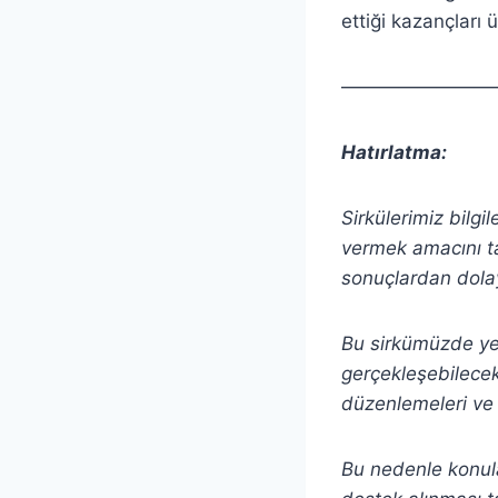
ettiği kazançları
————————
Hatırlatma:
Sirkülerimiz bilgi
vermek amacını ta
sonuçlardan dolay
Bu sirkümüzde yer 
gerçekleşebilecek 
düzenlemeleri ve 
Bu nedenle konula