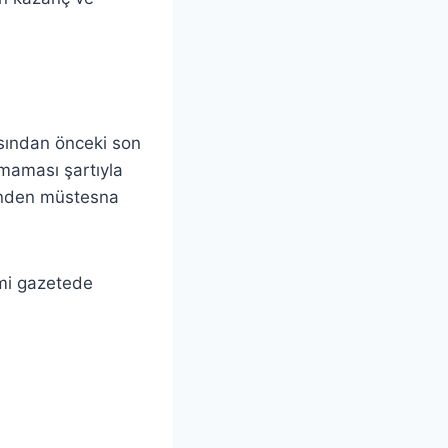
asından önceki son
nmaması şartıyla
isinden müstesna
smi gazetede