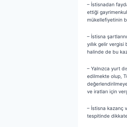
– İstisnadan fayd
ettiği gayrimenku
mükellefiyetinin 
– İstisna şartları
yıllık gelir verg
halinde de bu ka
– Yalnızca yurt d
edilmekte olup, T
değerlendirilmeye
ve iratları için v
– İstisna kazanç v
tespitinde dikkat