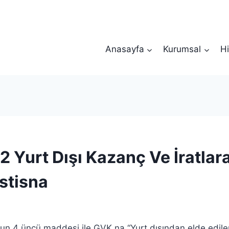
Anasayfa
Kurumsal
Hi
2 Yurt Dışı Kazanç Ve İratlar
İstisna
nun 4 üncü maddesi ile GVK na “Yurt dışından elde edil