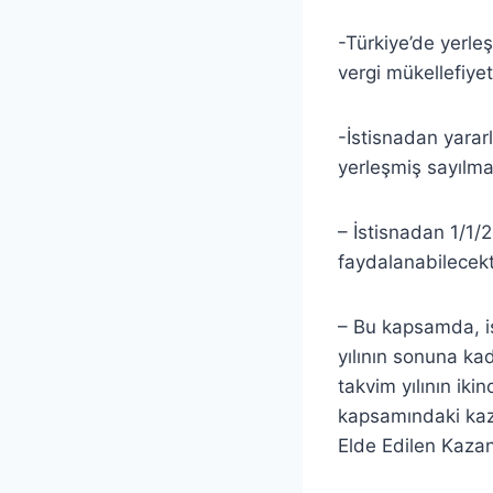
-Türkiye’de yerle
vergi mükellefiye
-İstisnadan yararl
yerleşmiş sayılmal
– İstisnadan 1/1/2
faydalanabilecekt
– Bu kapsamda, is
yılının sonuna kad
takvim yılının iki
kapsamındaki kazan
Elde Edilen Kazanç