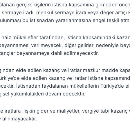
alanan gerçek kişilerin istisna kapsamına girmeden önce
l sermaye iradı, menkul sermaye iradı veya değer artışı
bulunması bu istisnadan yararlanmasına engel teşkil etm
nı haiz mükellefler tarafından, istisna kapsamındaki kazanç
isi beyannamesi verilmeyecek, diğer gelirleri nedeniyle b
zançlar beyannameye dahil edilmeyecektir.
ışından elde edilen kazanç ve iratlar mezkur madde kap
ürkiye’de elde edilen kazanç ve iratlar istisna kapsamın
cektir. İstisnadan faydalanan mükelleflerin Türkiye’de el
ergisel yükümlülükleri devam edecektir.
e iratlara ilişkin gider ve maliyetler, vergiye tabi kazanç v
e alınmayacaktır.