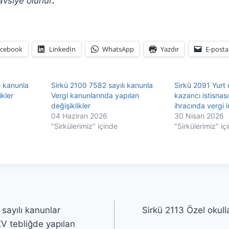
avsiye olunur
.
acebook
LinkedIn
WhatsApp
Yazdır
E-posta
ı kanunla
Sirkü 2100 7582 sayılı kanunla
Sirkü 2091 Yurt d
kler
Vergi kanunlarında yapılan
kazancı istisnas
değişiklikler
ihracında vergi in
04 Haziran 2026
30 Nisan 2026
"Sirkülerimiz" içinde
"Sirkülerimiz" iç
sayılı kanunlar
Sirkü 2113 Özel okull
V tebliğde yapılan