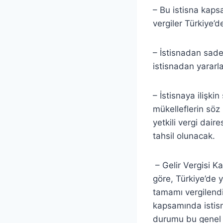
– Bu istisna kap
vergiler Türkiye’
– İstisnadan sade
istisnadan yararl
– İstisnaya ilişk
mükelleflerin söz
yetkili vergi dair
tahsil olunacak.
– Gelir Vergisi 
göre, Türkiye’de y
tamamı vergilendi
kapsamında istisn
durumu bu genel h