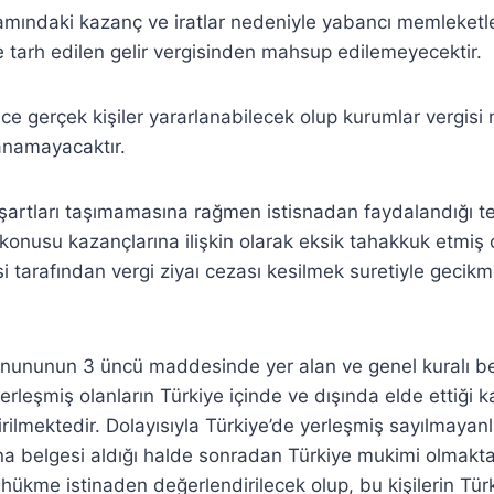
samındaki kazanç ve iratlar nedeniyle yabancı memleket
de tarh edilen gelir vergisinden mahsup edilemeyecektir.
ce gerçek kişiler yararlanabilecek olup kurumlar vergisi 
anamayacaktır.
in şartları taşımamasına rağmen istisnadan faydalandığı te
 konusu kazançlarına ilişkin olarak eksik tahakkuk etmiş 
esi tarafından vergi ziyaı cezası kesilmek suretiyle gecikme
Kanununun 3 üncü maddesinde yer alan ve genel kuralı b
erleşmiş olanların Türkiye içinde ve dışında elde ettiği k
rilmektedir. Dolayısıyla Türkiye’de yerleşmiş sayılmayanl
a belgesi aldığı halde sonradan Türkiye mukimi olmakta
ükme istinaden değerlendirilecek olup, bu kişilerin Tür