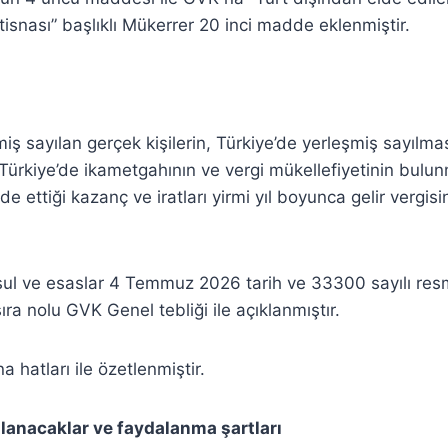
 istisnası” başlıklı Mükerrer 20 inci madde eklenmiştir.
miş sayılan gerçek kişilerin, Türkiye’de yerleşmiş sayılm
 Türkiye’de ikametgahının ve vergi mükellefiyetinin bulu
de ettiği kazanç ve iratları yirmi yıl boyunca gelir verg
 usul ve esaslar 4 Temmuz 2026 tarih ve 33300 sayılı re
ra nolu GVK Genel tebliği ile açıklanmıştır.
a hatları ile özetlenmiştir.
lanacaklar ve faydalanma şartları