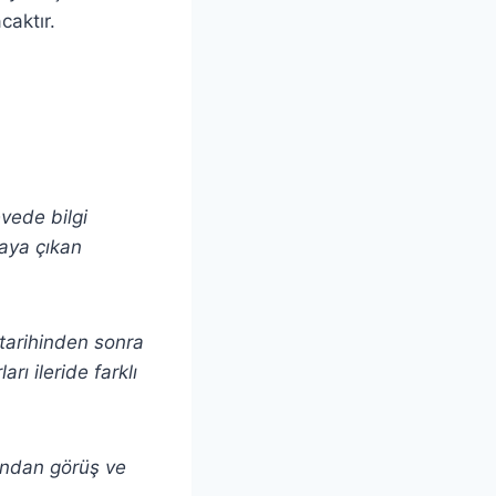
caktır.
evede bilgi
taya çıkan
ı tarihinden sonra
rı ileride farklı
andan görüş ve