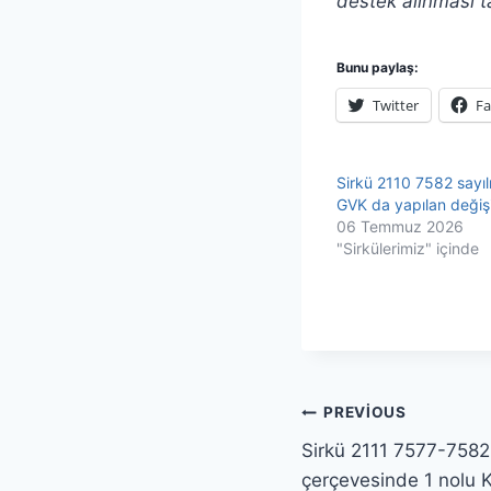
destek alınması t
Bunu paylaş:
Twitter
F
Sirkü 2110 7582 sayıl
GVK da yapılan değişi
06 Temmuz 2026
"Sirkülerimiz" içinde
Yazı
PREVIOUS
Sirkü 2111 7577-7582 
gezinmesi
çerçevesinde 1 nolu K