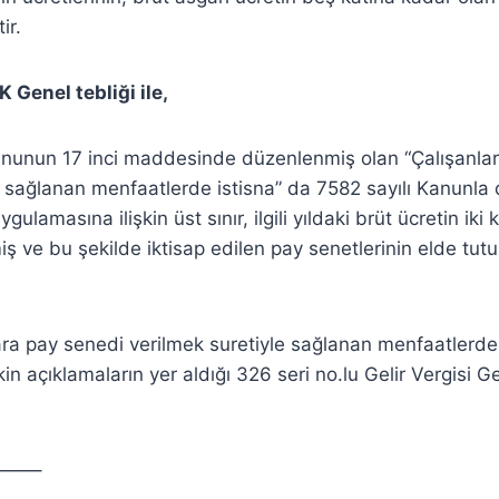
ir.
 Genel tebliği ile,
nununun 17 inci maddesinde düzenlenmiş olan “Çalışanla
e sağlanan menfaatlerde istisna” da 7582 sayılı Kanunla d
ygulamasına ilişkin üst sınır, ilgili yıldaki brüt ücretin iki 
ş ve bu şekilde iktisap edilen pay senetlerinin elde tutu
lara pay senedi verilmek suretiyle sağlanan menfaatlerde 
in açıklamaların yer aldığı 326 seri no.lu Gelir Vergisi G
——–