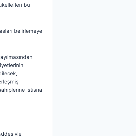
kellefleri bu
sları belirlemeye
 sayılmasından
yetlerinin
dilecek,
erleşmiş
ahiplerine istisna
addesiyle