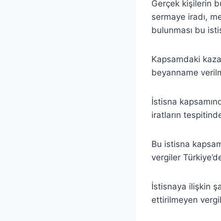
Gerçek kişilerin 
sermaye iradı, me
bulunması bu isti
Kapsamdaki kazanç
beyanname verilm
İstisna kapsamında
iratların tespitin
Bu istisna kapsa
vergiler Türkiye’
İstisnaya ilişkin 
ettirilmeyen vergil