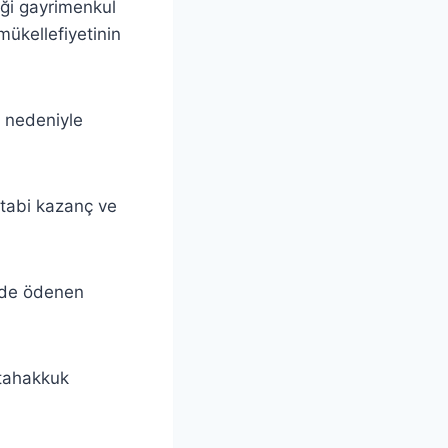
ği gayrimenkul
ükellefiyetinin
r nedeniyle
e tabi kazanç ve
rde ödenen
 tahakkuk