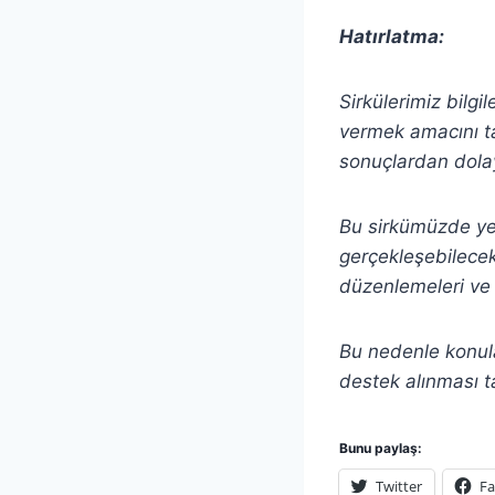
Hatırlatma:
Sirkülerimiz bilgi
vermek amacını ta
sonuçlardan dolay
Bu sirkümüzde yer 
gerçekleşebilecek 
düzenlemeleri ve 
Bu nedenle konula
destek alınması t
Bunu paylaş:
Twitter
F