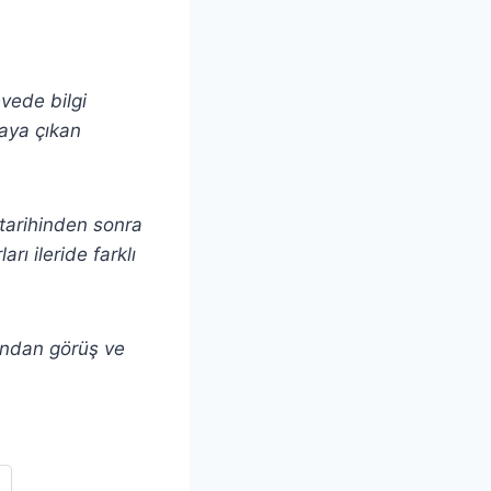
evede bilgi
taya çıkan
ı tarihinden sonra
rı ileride farklı
andan görüş ve