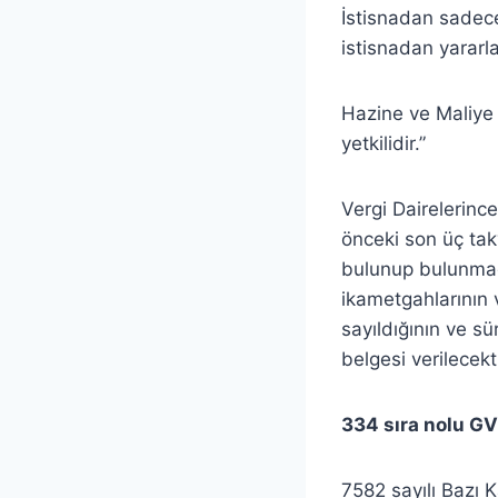
İstisnadan sadece
istisnadan yararl
Hazine ve Maliye 
yetkilidir.”
Vergi Dairelerinc
önceki son üç tak
bulunup bulunmadı
ikametgahlarının 
sayıldığının ve sü
belgesi verilecekti
334 sıra nolu GVK
7582 sayılı Bazı 