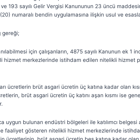
i ve 193 sayılı Gelir Vergisi Kanununun 23 üncü maddesin
 (20) numaralı bendin uygulamasına ilişkin usul ve esasl
 gereği;
anılabilmesi için çalışanların, 4875 sayılı Kanunun ek 1 
li hizmet merkezlerinde istihdam edilen nitelikli hizmet 
ları ücretlerin brüt asgari ücretin üç katına kadar olan kı
cretlerin, brüt asgari ücretin üç katını aşan kısmı ise ge
r.
uygun bulunan endüstri bölgeleri ile katılımcı belgesi 
faaliyet gösteren nitelikli hizmet merkezlerinde istihdam
n ücretlerinin, brüt asgari ücretin beş katına kadar olan