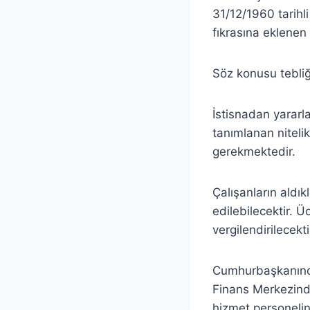
31/12/1960 tarihl
fıkrasına eklenen
Söz konusu tebliğ
İstisnadan yararl
tanımlanan nitelik
gerekmektedir.
Çalışanların aldık
edilebilecektir. Ü
vergilendirilecekti
Cumhurbaşkanınca 
Finans Merkezinde 
hizmet personelini