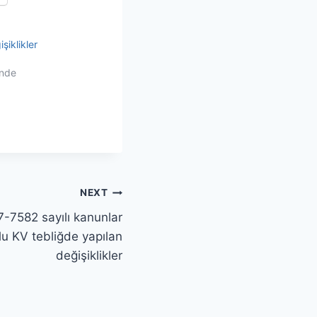
şiklikler
inde
NEXT
7-7582 sayılı kanunlar
lu KV tebliğde yapılan
değişiklikler