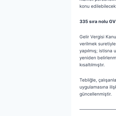
konu edilebilecekt
335 sıra nolu GVK
Gelir Vergisi Ka
verilmek suretiyl
yapılmış; istisna u
yeniden belirlenmi
kısaltılmıştır.
Tebliğle, çalışan
uygulamasına ilişk
güncellenmiştir.
————————