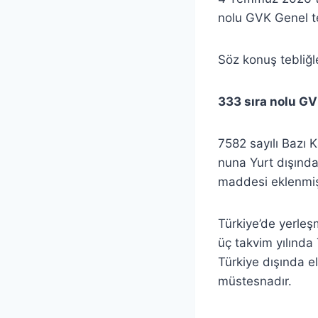
nolu GVK Genel teb
Söz konuş tebliğl
333 sıra nolu GVK
7582 sayılı Bazı
nuna Yurt dışından
maddesi eklenmiş
Türkiye’de yerleş
üç takvim yılında
Türkiye dışında el
müstesnadır.