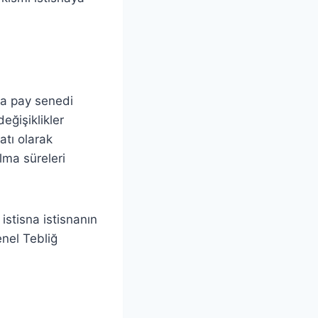
ra pay senedi
eğişiklikler
katı olarak
lma süreleri
istisna istisnanın
enel Tebliğ