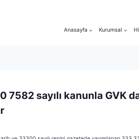
Anasayfa
Kurumsal
Hi
10 7582 sayılı kanunla GVK d
r
rih ve 33300 sayılı resmi gazetede yayımlanan 333,33