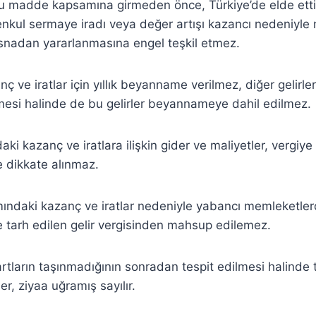
bu madde kapsamına girmeden önce, Türkiye’de elde etti
nkul sermaye iradı veya değer artışı kazancı nedeniyle m
snadan yararlanmasına engel teşkil etmez.
 ve iratlar için yıllık beyanname verilmez, diğer gelirle
esi halinde de bu gelirler beyannameye dahil edilmez.
ki kazanç ve iratlara ilişkin gider ve maliyetler, vergiy
de dikkate alınmaz.
mındaki kazanç ve iratlar nedeniyle yabancı memleketle
de tarh edilen gelir vergisinden mahsup edilemez.
şartların taşınmadığının sonradan tespit edilmesi halinde
er, ziyaa uğramış sayılır.