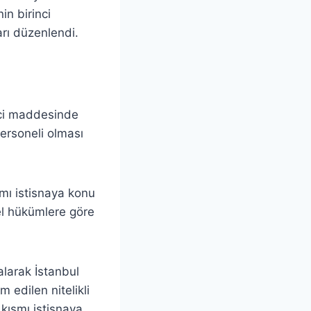
in birinci
arı düzenlendi.
inci maddesinde
personeli olması
smı istisnaya konu
nel hükümlere göre
alarak İstanbul
 edilen nitelikli
 kısmı istisnaya