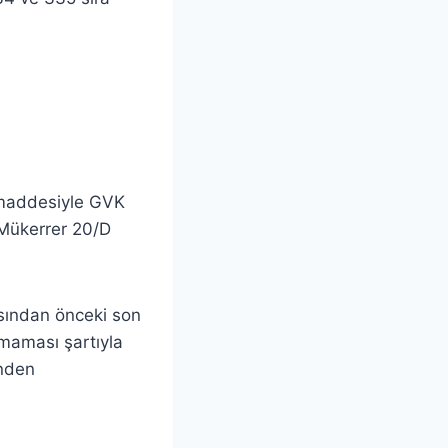
 maddesiyle GVK
lıMükerrer 20/D
asından önceki son
nmaması şartıyla
inden