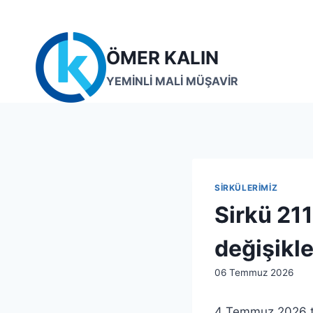
Skip
to
content
ÖMER KALIN
YEMİNLİ MALİ MÜŞAVİR
SIRKÜLERIMIZ
Sirkü 21
değişikle
By
06 Temmuz 2026
admin
4 Temmuz 2026 ta