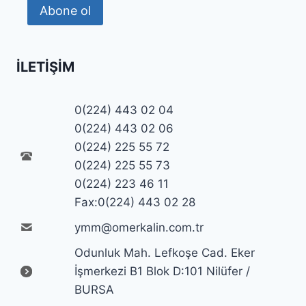
Abone ol
İLETIŞIM
0(224) 443 02 04
0(224) 443 02 06
0(224) 225 55 72
0(224) 225 55 73
0(224) 223 46 11
Fax:0(224) 443 02 28
ymm@omerkalin.com.tr
Odunluk Mah. Lefkoşe Cad. Eker
İşmerkezi B1 Blok D:101 Nilüfer /
BURSA