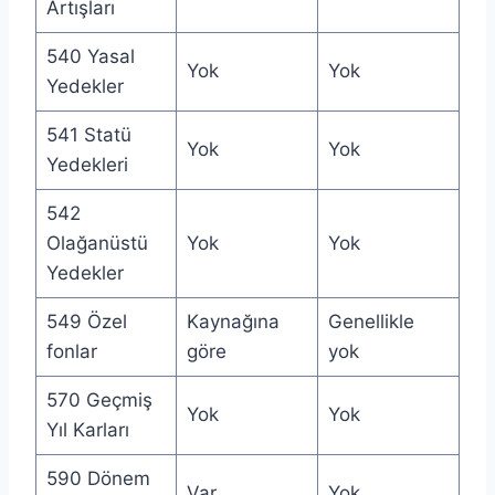
Artışları
540 Yasal
Yok
Yok
Yedekler
541 Statü
Yok
Yok
Yedekleri
542
Olağanüstü
Yok
Yok
Yedekler
549 Özel
Kaynağına
Genellikle
fonlar
göre
yok
570 Geçmiş
Yok
Yok
Yıl Karları
590 Dönem
Var
Yok