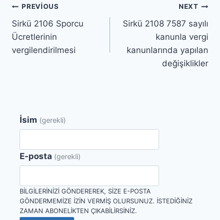
Yazı
PREVIOUS
NEXT
Sirkü 2106 Sporcu
Sirkü 2108 7587 sayılı
gezinmesi
Ücretlerinin
kanunla vergi
vergilendirilmesi
kanunlarında yapılan
değişiklikler
İsim
(gerekli)
E-posta
(gerekli)
BILGILERINIZI GÖNDEREREK, SIZE E-POSTA
GÖNDERMEMIZE IZIN VERMIŞ OLURSUNUZ. İSTEDIĞINIZ
ZAMAN ABONELIKTEN ÇIKABILIRSINIZ.