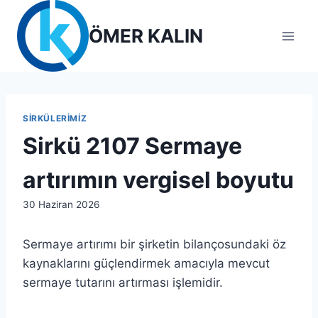
Skip
to
ÖMER KALIN
content
SIRKÜLERIMIZ
Sirkü 2107 Sermaye
artırımın vergisel boyutu
By
30 Haziran 2026
admin
Sermaye artırımı bir şirketin bilançosundaki öz
kaynaklarını güçlendirmek amacıyla mevcut
sermaye tutarını artırması işlemidir.