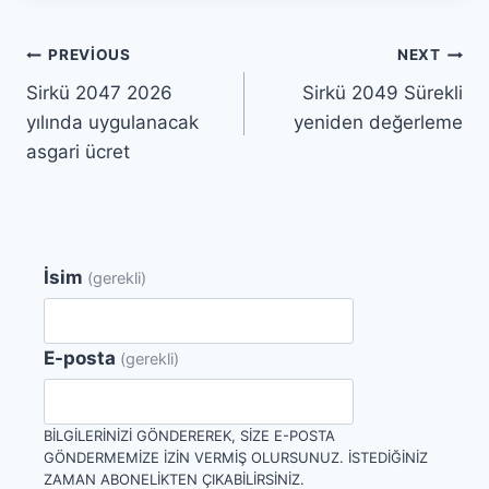
Yazı
PREVIOUS
NEXT
Sirkü 2047 2026
Sirkü 2049 Sürekli
gezinmesi
yılında uygulanacak
yeniden değerleme
asgari ücret
İsim
(gerekli)
E-posta
(gerekli)
BILGILERINIZI GÖNDEREREK, SIZE E-POSTA
GÖNDERMEMIZE IZIN VERMIŞ OLURSUNUZ. İSTEDIĞINIZ
ZAMAN ABONELIKTEN ÇIKABILIRSINIZ.