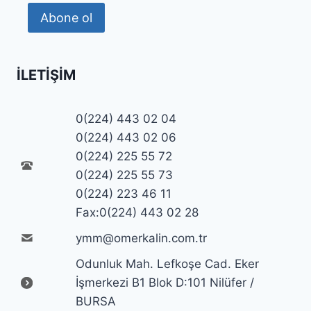
Abone ol
İLETIŞIM
0(224) 443 02 04
0(224) 443 02 06
0(224) 225 55 72
0(224) 225 55 73
0(224) 223 46 11
Fax:0(224) 443 02 28
ymm@omerkalin.com.tr
Odunluk Mah. Lefkoşe Cad. Eker
İşmerkezi B1 Blok D:101 Nilüfer /
BURSA