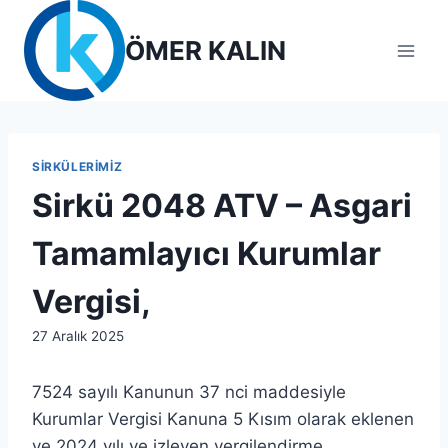
Skip
to
ÖMER KALIN
content
SIRKÜLERIMIZ
Sirkü 2048 ATV – Asgari
Tamamlayıcı Kurumlar
Vergisi,
By
27 Aralık 2025
admin
7524 sayılı Kanunun 37 nci maddesiyle
Kurumlar Vergisi Kanuna 5 Kısım olarak eklenen
ve 2024 yılı ve izleyen vergilendirme