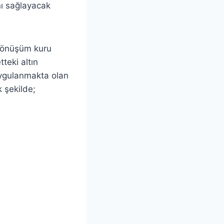
nı sağlayacak
 dönüşüm kuru
teki altın
uygulanmakta olan
k şekilde;