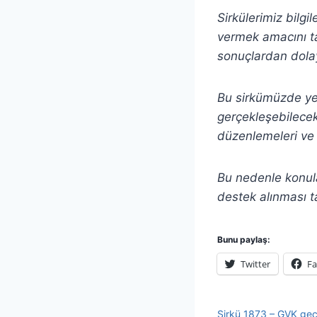
Sirkülerimiz bilgi
vermek amacını ta
sonuçlardan dolay
Bu sirkümüzde yer 
gerçekleşebilecek 
düzenlemeleri ve 
Bu nedenle konula
destek alınması t
Bunu paylaş:
Twitter
F
Sirkü 1873 – GVK geçi