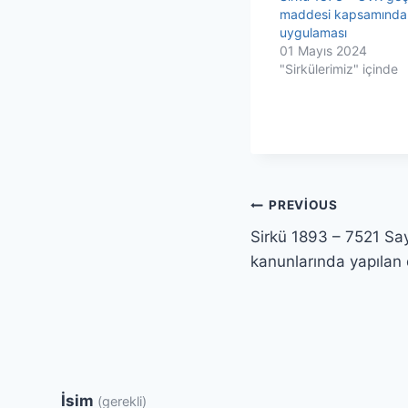
maddesi kapsamındak
uygulaması
01 Mayıs 2024
"Sirkülerimiz" içinde
Yazı
PREVIOUS
Sirkü 1893 – 7521 Sayı
gezinmesi
kanunlarında yapılan d
İsim
(gerekli)