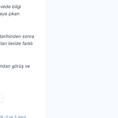
evede bilgi
taya çıkan
ı tarihinden sonra
rı ileride farklı
andan görüş ve
24 -2 ve 3 üncü