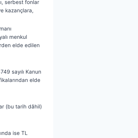
, serbest fonlar
 ve kazançlara,
smanı
ayalı menkul
erden elde edilen
 4749 sayılı Kanun
ifikalarından elde
r (bu tarih dâhil)
nında ise TL