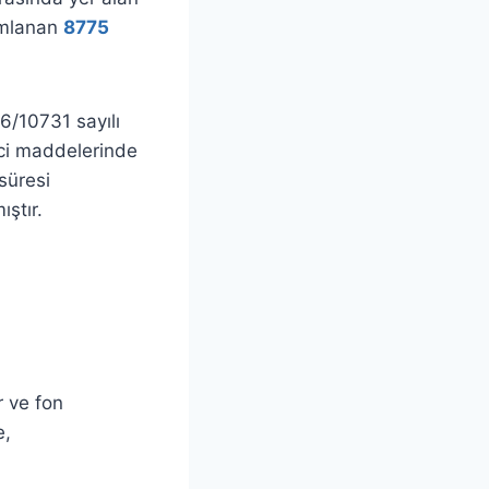
yımlanan
8775
6/10731 sayılı
inci maddelerinde
süresi
ıştır.
r ve fon
e,