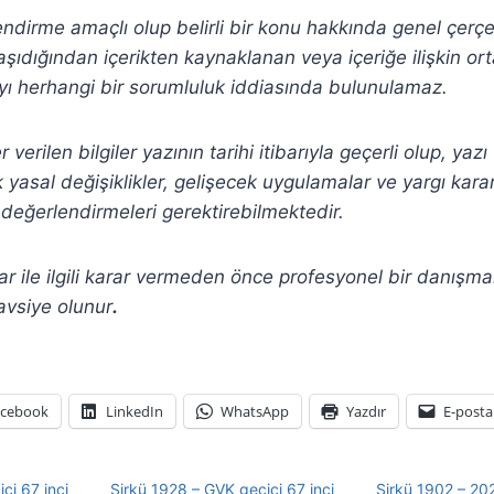
lendirme amaçlı olup belirli bir konu hakkında genel çerç
şıdığından içerikten
kaynaklanan veya içeriğe ilişkin or
ı herhangi bir sorumluluk iddiasında bulunulamaz.
verilen bilgiler yazının tarihi itibarıyla geçerli olup, yaz
yasal değişiklikler, gelişecek uygulamalar ve yargı kararla
değerlendirmeleri gerektirebilmektedir.
r ile ilgili karar vermeden önce profesyonel bir danışm
avsiye olunur
.
acebook
LinkedIn
WhatsApp
Yazdır
E-posta
ci 67 inci
Sirkü 1928 – GVK geçici 67 inci
Sirkü 1902 – 20