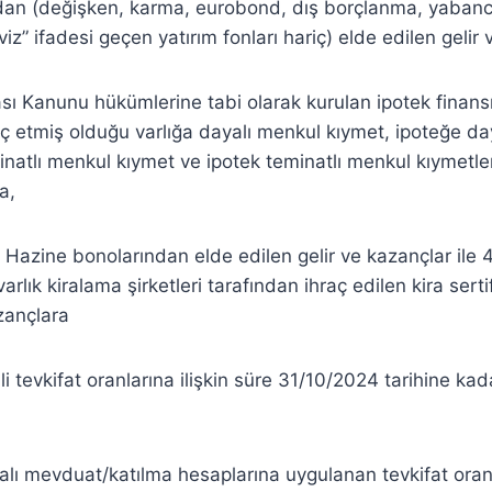
ndan (değişken, karma, eurobond, dış borçlanma, yabancı
iz” ifadesi geçen yatırım fonları hariç) elde edilen gelir
sı Kanunu hükümlerine tabi olarak kurulan ipotek finan
raç etmiş olduğu varlığa dayalı menkul kıymet, ipoteğe d
minatlı menkul kıymet ve ipotek teminatlı menkul kıymetl
a,
ve Hazine bonolarından elde edilen gelir ve kazançlar ile
arlık kiralama şirketleri tarafından ihraç edilen kira sert
azançlara
i tevkifat oranlarına ilişkin süre 31/10/2024 tarihine kada
alı mevduat/katılma hesaplarına uygulanan tevkifat ora