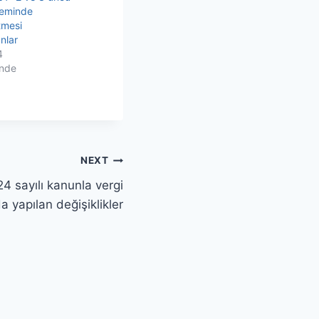
neminde
tmesi
nlar
4
inde
NEXT
4 sayılı kanunla vergi
a yapılan değişiklikler