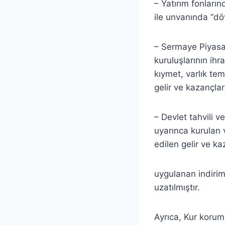
– Yatırım fonları
ile unvanında “döv
– Sermaye Piyasa
kuruluşlarının ih
kıymet, varlık te
gelir ve kazançlar
– Devlet tahvili 
uyarınca kurulan v
edilen gelir ve k
uygulanan indiriml
uzatılmıştır.
Ayrıca, Kur korum