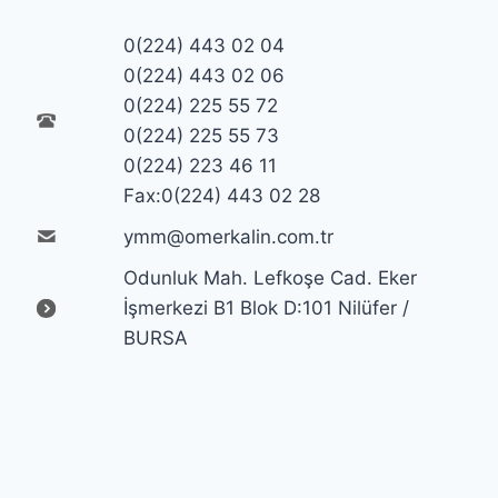
0(224) 443 02 04
0(224) 443 02 06
0(224) 225 55 72
0(224) 225 55 73
0(224) 223 46 11
Fax:0(224) 443 02 28
ymm@omerkalin.com.tr
Odunluk Mah. Lefkoşe Cad. Eker
İşmerkezi B1 Blok D:101 Nilüfer /
BURSA