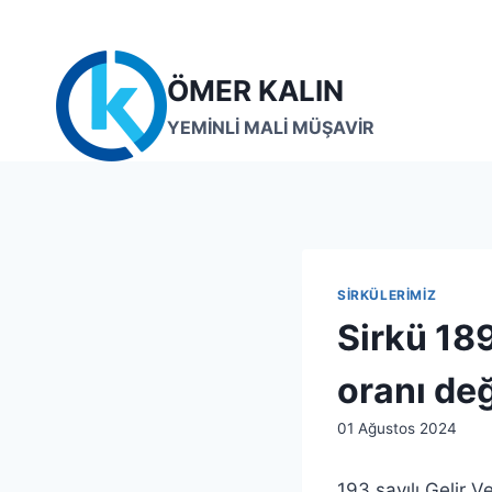
Skip
to
content
ÖMER KALIN
YEMİNLİ MALİ MÜŞAVİR
SIRKÜLERIMIZ
Sirkü 18
oranı değ
By
01 Ağustos 2024
admin
193 sayılı Gelir 