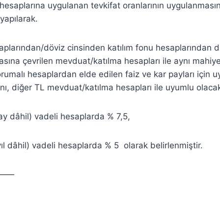
hesaplarına uygulanan tevkifat oranlarının uygulanması
 yapılarak.
saplarından/döviz cinsinden katılım fonu hesaplarından
asına çevrilen mevduat/katılma hesapları ile aynı mahiyet
umalı hesaplardan elde edilen faiz ve kar payları için 
ranı, diğer TL mevduat/katılma hesapları ile uyumlu olaca
ay dâhil) vadeli hesaplarda % 7,5,
 yıl dâhil) vadeli hesaplarda % 5 olarak belirlenmiştir.
——