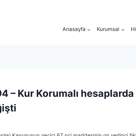
Anasayfa
Kurumsal
Hi
94 – Kur Korumalı hesaplarda
işti
Vergisi Kanununun geçici 67 nci maddesinin on yedinci fık