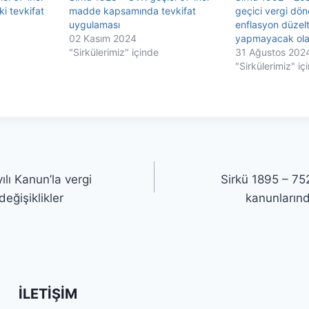
i tevkifat
madde kapsamında tevkifat
geçici vergi dö
uygulaması
enflasyon düzel
02 Kasım 2024
yapmayacak ola
"Sirkülerimiz" içinde
31 Ağustos 202
"Sirkülerimiz" iç
lı Kanun’la vergi
Sirkü 1895 – 752
eğişiklikler
kanunlarınd
İLETIŞIM