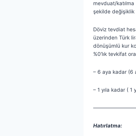
mevduat/katılma 
şekilde değişiklik
Döviz tevdiat he
üzerinden Türk lir
dönüşümlü kur kor
%0’lık tevkifat o
– 6 aya kadar (6 
– 1 yıla kadar ( 1
————————
Hatırlatma: