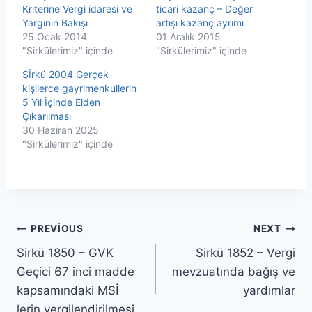
Kriterine Vergi idaresi ve
ticari kazanç – Değer
Yargının Bakışı
artışı kazanç ayrımı
25 Ocak 2014
01 Aralık 2015
"Sirkülerimiz" içinde
"Sirkülerimiz" içinde
Sİrkü 2004 Gerçek
kişilerce gayrimenkullerin
5 Yıl İçinde Elden
Çıkarılması
30 Haziran 2025
"Sirkülerimiz" içinde
Yazı
PREVIOUS
NEXT
Sirkü 1850 – GVK
Sirkü 1852 – Vergi
gezinmesi
Geçici 67 inci madde
mevzuatında bağış ve
kapsamındaki MSİ
yardımlar
lerin vergilendirilmesi