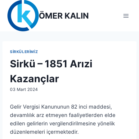
Skip
to
ÖMER KALIN
content
SIRKÜLERIMIZ
Sirkü – 1851 Arızi
Kazançlar
By
03 Mart 2024
admin
Gelir Vergisi Kanununun 82 inci maddesi,
devamlılık arz etmeyen faaliyetlerden elde
edilen gelirlerin vergilendirilmesine yönelik
düzenlemeleri içermektedir.