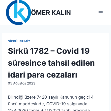
Skip
to
ÖMER KALIN
content
SIRKÜLERIMIZ
Sirkü 1782 – Covid 19
süresince tahsil edilen
idari para cezaları
By
05 Ağustos 2023
admin
Bilindiği üzere 7420 sayılı Kanunun geçici 4
üncü maddesinde, COVID-19 salgınında
11/3/2020 tarihi 9/11/2022 tarihi arasında