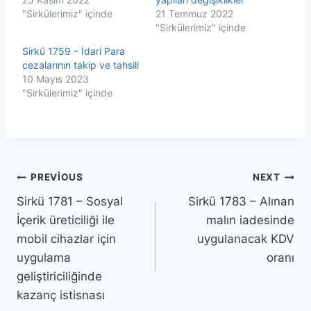
"Sirkülerimiz" içinde
21 Temmuz 2022
"Sirkülerimiz" içinde
Sirkü 1759 – İdari Para
cezalarının takip ve tahsili
10 Mayıs 2023
"Sirkülerimiz" içinde
Yazı
PREVIOUS
NEXT
Sirkü 1781 – Sosyal
Sirkü 1783 – Alınan
gezinmesi
İçerik üreticiliği ile
malın iadesinde
mobil cihazlar için
uygulanacak KDV
uygulama
oranı
geliştiriciliğinde
kazanç istisnası